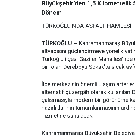
Büyükşehir’den 1,5 Kilometrelik S
Dönem
TÜRKOĞLU'NDA ASFALT HAMLESİ:
TÜRKOĞLU –
Kahramanmaraş Büyükşe
altyapısını güçlendirmeye yönelik yat
Türkoğlu ilçesi Gaziler Mahallesi'nde
biri olan Dereboyu Sokak'ta sıcak asfa
İlçe merkezinin önemli ulaşım arterle
alternatif güzergâh olarak kullanılan
çalışmasıyla modern bir görünüme k
hazırlıklarının tamamlanmasının ardın
hizmetine sunulacak.
Kahramanmaraş Büyükşehir Belediyes