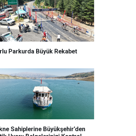
rlu Parkurda Büyük Rekabet
kne Sahiplerine Büyükşehir’den