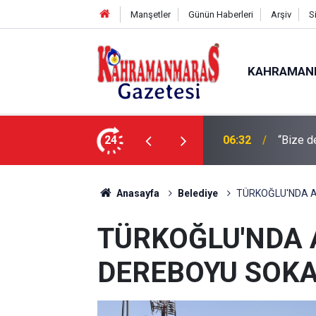
Manşetler
Günün Haberleri
Arşiv
S
KAHRAMAN
24
06:09
Gelenek
Anasayfa
Belediye
TÜRKOĞLU'NDA A
TÜRKOĞLU'NDA 
DEREBOYU SOKA