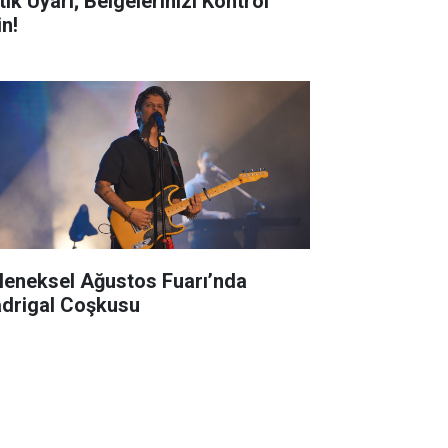
tik Uyarı; Belgelerinizi Kontrol
in!
leneksel Ağustos Fuarı’nda
drigal Coşkusu