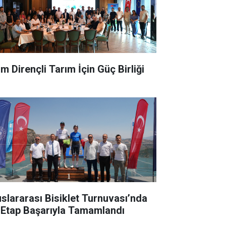
im Dirençli Tarım İçin Güç Birliği
uslararası Bisiklet Turnuvası’nda
k Etap Başarıyla Tamamlandı