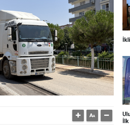
İkl
Ul
İl