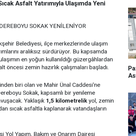
ıcak Asfalt Yatırımıyla Ulaşımda Yeni
 DEREBOYU SOKAK YENİLENİYOR
hir Belediyesi, ilçe merkezlerinde ulaşım
ırımlarını aralıksız sürdürüyor. Bu kapsamda
 ulaşımın en yoğun kullanıldığı güzergâhlardan
lt öncesi zemin hazırlık çalışmaları başladı.
Pa
As
rinden biri olan ve Mahir Ünal Caddesi'ne
 Dereboyu Sokak, kapsamlı bir yenileme
avuşacak. Yaklaşık
1,5 kilometrelik
yol, zemin
dan sıcak asfaltla kaplanarak vatandaşların
i Yol Yapım, Bakım ve Onarım Dairesi