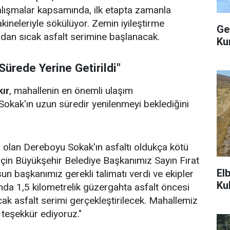
alışmalar kapsamında, ilk etapta zamanla
kineleriyle sökülüyor. Zemin iyileştirme
Ge
dan sıcak asfalt serimine başlanacak.
Ku
Sürede Yerine Getirildi"
ır
, mahallenin en önemli ulaşım
okak'ın uzun süredir yenilenmeyi beklediğini
 olan Dereboyu Sokak'ın asfaltı oldukça kötü
çin Büyükşehir Belediye Başkanımız Sayın Fırat
El
un başkanımız gerekli talimatı verdi ve ekipler
Ku
nda 1,5 kilometrelik güzergahta asfalt öncesi
ıcak asfalt serimi gerçekleştirilecek. Mahallemiz
teşekkür ediyoruz."