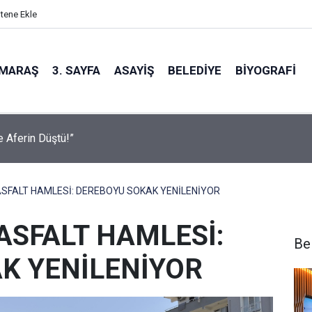
itene Ekle
MARAŞ
3. SAYFA
ASAYIŞ
BELEDIYE
BIYOGRAFI
sel Ağustos Fuarı’nda Eğlence ve Nostalji Bir Aradaydı
SFALT HAMLESİ: DEREBOYU SOKAK YENİLENİYOR
ASFALT HAMLESİ:
Be
K YENİLENİYOR