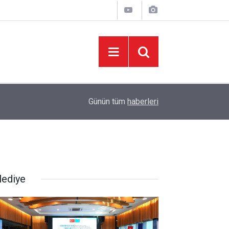
06:05
İklim Dirençli Tarım İçin Güç Birliği
Günün tüm
haberleri
lediye