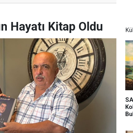
 Hayatı Kitap Oldu
Kü
SA
Ko
Bu