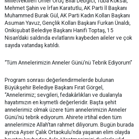
Milletvekilleri Ömer Oruç Bilal Debgici, Tuba Köksal,
Mehmet Şahin ve İrfan Karatutlu, AK Parti İl Başkanı
Muhammed Burak Gül, AK Parti Kadın Kolları Başkanı
Asuman Yavuz, Gençlik Kolları Başkanı Furkan Ünaldı,
Onikişubat Belediye Başkanı Hanifi Toptaş, 15
Nisan’daki saldırıda evlatlarını kaybeden aileler ve çok
sayıda vatandaş katıldı.
“Tüm Annelerimizin Anneler Günü’nü Tebrik Ediyorum”
Program sonrası değerlendirmelerde bulunan
Büyükşehir Belediye Başkanı Fırat Görgel,
“Annelerimiz; sevgileri, fedakârlıkları ve dualarıyla
hayatımızın en kıymetli değerleridir. Başta şehit
annelerimiz olmak üzere tüm annelerimizin Anneler
Günü’nü tebrik ediyorum. Ahirete irtihal eden tüm
annelerimize Allah’tan rahmet diliyorum. Bugün burada
ayrıca Ayser Çalık Ortaokulu’nda yaşanan elim olayda