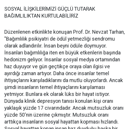
SOSYAL İLİŞKİLERİMİZİ GÜÇLÜ TUTARAK
BAĞIMLILIKTAN KURTULABİLİRİZ
Düzenlenen etkinlikte konuşan Prof. Dr. Nevzat Tarhan,
"Bağımlılık psikiyatri de ödül yetmezliği sendromu
olarak adlandırılır. İnsan beyni ödüle doymuyor.
İnsanları bağımlılığa iten en büyük etkenlerin başında
hedonizm geliyor. İnsanlar sosyal medya ortamından
haz duyuyor ve gün geçtikçe oraya olan ilgisi ve
ayırdığı zaman artıyor. Daha önce insanlar temel
ihtiyaçlarını karşıladıklarını da mutlu oluyorlardı. Ancak
şimdi insanların temel ihtiyaçlarını karşılaması
yetmiyor. Bunlara ek olarak lüks bir hayat istiyor.
Dünyada klinik depresyon tanısı konulan kişi oranı
yaklaşık yüzde 17 civarındadır. Ancak mutsuzluk oranı
yüzde 50'nin üzerine çıkmıştır. Mutsuzluk oranı
arttıkça insanların sosyal hayattan kopması hızlandı.
Sosyal hayattan kopan insan haz duyduğu başka bir