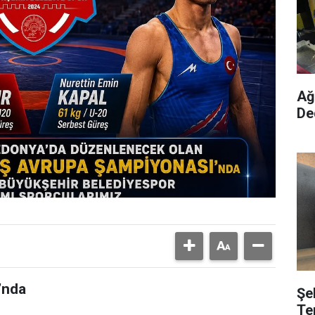
Ağ
De
’nda
Şe
Te