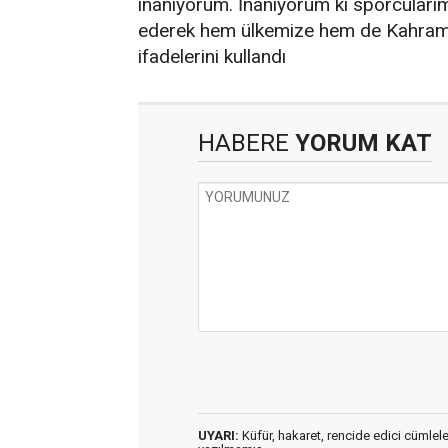
inanıyorum. İnanıyorum ki sporcularımız
ederek hem ülkemize hem de Kahrama
ifadelerini kullandı
HABERE
YORUM KAT
UYARI:
Küfür, hakaret, rencide edici cümleler 