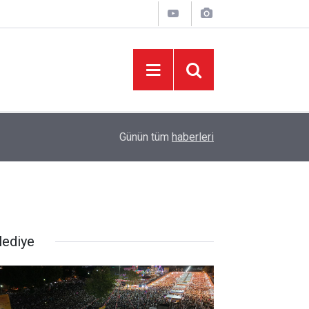
10:57
KMTSO'DAN MUSTAFA NARLI'YA HİZMET PLA
Günün tüm
haberleri
lediye