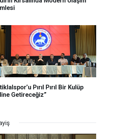
dırın Kırsalında Modern Ulaşım
mlesi
tiklalspor’u Pırıl Pırıl Bir Kulüp
line Getireceğiz”
ayiş