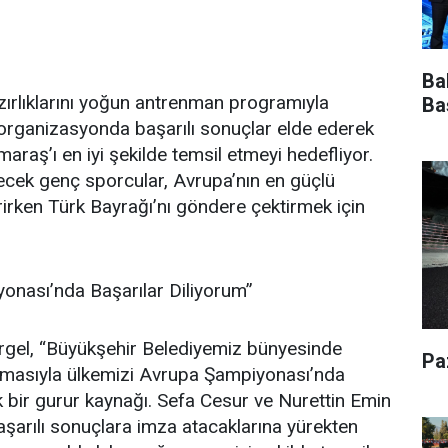
Ba
ırlıklarını yoğun antrenman programıyla
Ba
ı organizasyonda başarılı sonuçlar elde ederek
aş’ı en iyi şekilde temsil etmeyi hedefliyor.
ecek genç sporcular, Avrupa’nın en güçlü
rirken Türk Bayrağı’nı göndere çektirmek için
onası’nda Başarılar Diliyorum”
rgel, “Büyükşehir Belediyemiz bünyesinde
Pa
formasıyla ülkemizi Avrupa Şampiyonası’nda
k bir gurur kaynağı. Sefa Cesur ve Nurettin Emin
şarılı sonuçlara imza atacaklarına yürekten