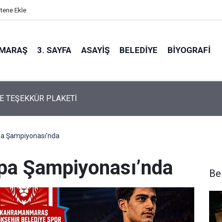
itene Ekle
MARAŞ
3. SAYFA
ASAYIŞ
BELEDIYE
BIYOGRAFI
'DAN KEMAL KARAKÜÇÜK'E ÖZEL ONUR ÖDÜLÜ
pa Şampiyonası’nda
upa Şampiyonası’nda
Be