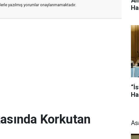
An
flerle yazılmış yorumlar onaylanmamaktadır.
Ha
“İs
Ha
kasında Korkutan
As