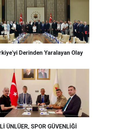
rkiye'yi Derinden Yaralayan Olay
Lİ ÜNLÜER, SPOR GÜVENLİĞİ