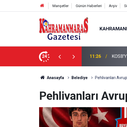
Manşetler
Günün Haberleri
Arşiv
S
KAHRAMAN
24
11:09
KMTSO
Anasayfa
Belediye
Pehlivanları Avru
Pehlivanları Avr