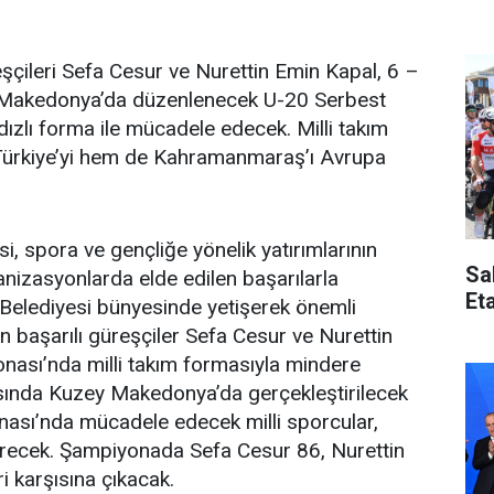
eşçileri Sefa Cesur ve Nurettin Emin Kapal, 6 –
 Makedonya’da düzenlenecek U-20 Serbest
ızlı forma ile mücadele edecek. Milli takım
Türkiye’yi hem de Kahramanmaraş’ı Avrupa
 spora ve gençliğe yönelik yatırımlarının
Sa
anizasyonlarda elde edilen başarılarla
Et
Belediyesi bünyesinde yetişerek önemli
 başarılı güreşçiler Sefa Cesur ve Nurettin
ası’nda milli takım formasıyla mindere
sında Kuzey Makedonya’da gerçekleştirilecek
sı’nda mücadele edecek milli sporcular,
recek. Şampiyonada Sefa Cesur 86, Nurettin
i karşısına çıkacak.