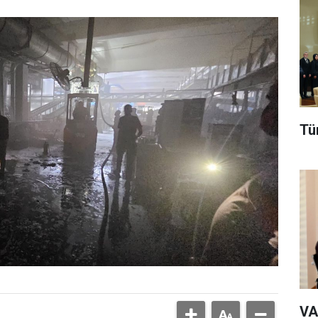
Tü
VA