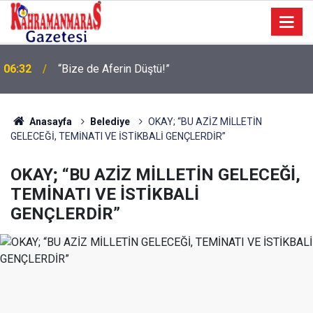
Geleneksel Ağustos Fuarı’nda Eğlence ve Nostalji
06:09
Bir Aradaydı
Anasayfa
Belediye
OKAY; “BU AZİZ MİLLETİN
GELECEĞİ, TEMİNATI VE İSTİKBALİ GENÇLERDİR”
OKAY; “BU AZİZ MİLLETİN GELECEĞİ,
TEMİNATI VE İSTİKBALİ
GENÇLERDİR”