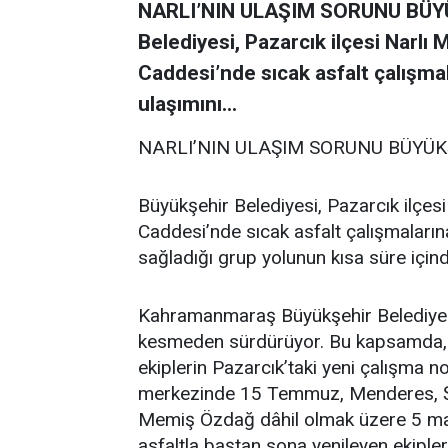
NARLI’NIN ULAŞIM SORUNU BÜY
Belediyesi, Pazarcık ilçesi Narlı 
Caddesi’nde sıcak asfalt çalışma
ulaşımını...
NARLI’NIN ULAŞIM SORUNU BÜYÜK
Büyükşehir Belediyesi, Pazarcık ilçesi
Caddesi’nde sıcak asfalt çalışmaları
sağladığı grup yolunun kısa süre içi
Kahramanmaraş Büyükşehir Belediyesi,
kesmeden sürdürüyor. Bu kapsamda, Fe
ekiplerin Pazarcık’taki yeni çalışma n
merkezinde 15 Temmuz, Menderes, Ş
Memiş Özdağ dâhil olmak üzere 5 maha
asfaltla baştan sona yenileyen ekipler