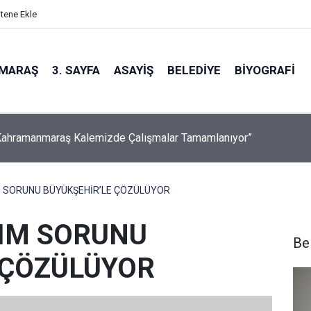
itene Ekle
MARAŞ
3. SAYFA
ASAYIŞ
BELEDIYE
BIYOGRAFI
 Kahramanmaraş Kalemizde Çalışmalar Tamamlanıyor”
nüllüsü mobil uygulama
IM SORUNU BÜYÜKŞEHİR’LE ÇÖZÜLÜYOR
ŞIM SORUNU
Be
 ÇÖZÜLÜYOR