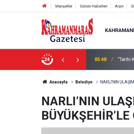
Manşetler
Günün Haberleri
Arşiv
S
KAHRAMAN
05:48
“Tarihi
24
05:42
TDV Gö
Anasayfa
Belediye
NARLI’NIN ULAŞ
NARLI’NIN ULA
BÜYÜKŞEHİR’LE