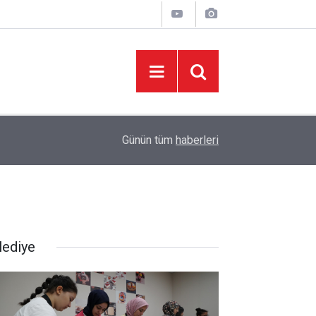
05:37
Başkan Toptaş, mahallelerin yaşam kalitesini artır
Günün tüm
haberleri
lediye