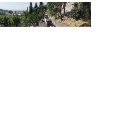
arihi Kahramanmaraş Kalemizde
lışmalar Tamamlanıyor”