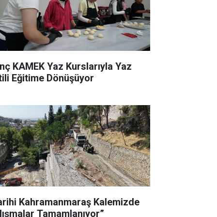
nç KAMEK Yaz Kurslarıyla Yaz
tili Eğitime Dönüşüyor
arihi Kahramanmaraş Kalemizde
lışmalar Tamamlanıyor”