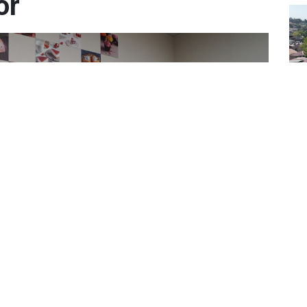
or
“T
Ça