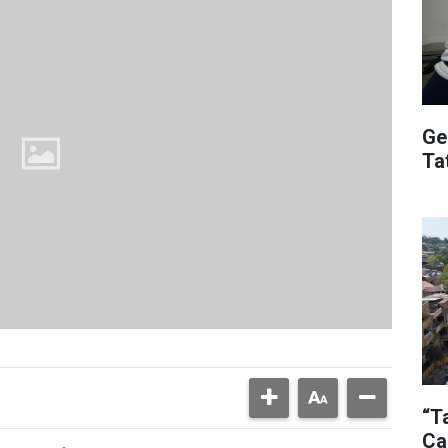
Ge
Ta
“T
Ça