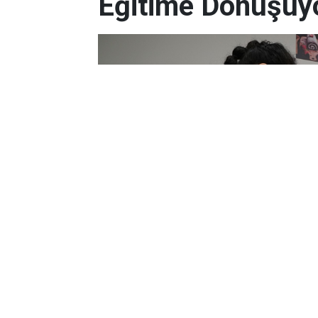
Eğitime Dönüşüy
Yayınlanma:
06 Ağustos 2026 Perşembe 05:55