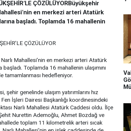
ÜKŞEHİR’LE ÇÖZÜLÜYORBüyükşehir
Mahallesi’nin en merkezi arteri Atatürk
larına başladı. Toplamda 16 mahallenin
ŞEHİR’LE ÇÖZÜLÜYOR
 Narlı Mahallesi’nin en merkezi arteri Atatürk
na başladı. Toplamda 16 mahallenin ulaşımını
Va
nde tamamlanması hedefleniyor.
Gö
Mü
 şehir genelinde ulaşım yatırımlarını hız
n İşleri Dairesi Başkanlığı koordinesindeki
oktası Narlı Mahallesi Atatürk Caddesi oldu. İlçe
ehit Nurettin Ademoğlu, Ahmet Bozdağ ve
llede toplam 11 kilometrelik arteri sıcak
, Narlı Mahallesi’nin en işlek caddesinde de