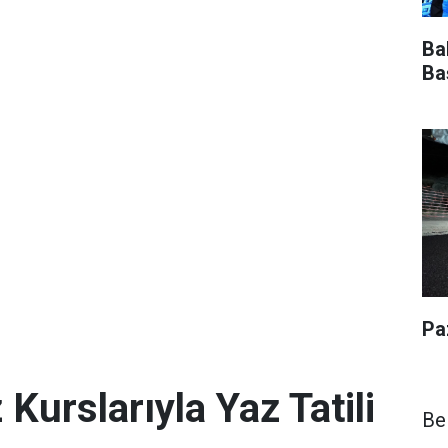
Ba
Ba
Pa
urslarıyla Yaz Tatili
Be