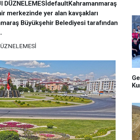
 DÜZNELEMESİdefaultKahramanmaraş
hir merkezinde yer alan kavşakları
nmaraş Büyükşehir Belediyesi tarafından
.
DÜZNELEMESİ
Ge
Ku