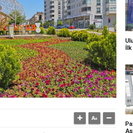
Ul
İl
Pa
As