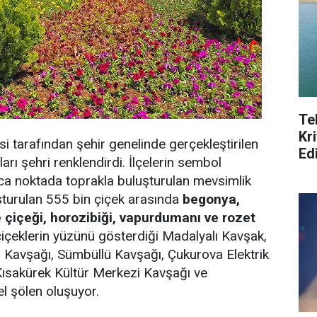
Te
Kri
tarafından şehir genelinde gerçekleştirilen
Ed
ı şehri renklendirdi. İlçelerin sembol
rca noktada toprakla buluşturulan mevsimlik
şturulan 555 bin çiçek arasında
begonya,
 çiçeği, horozibiği, vapurdumanı ve rozet
içeklerin yüzünü gösterdiği Madalyalı Kavşak,
 Kavşağı, Sümbüllü Kavşağı, Çukurova Elektrik
Kısakürek Kültür Merkezi Kavşağı ve
l şölen oluşuyor.