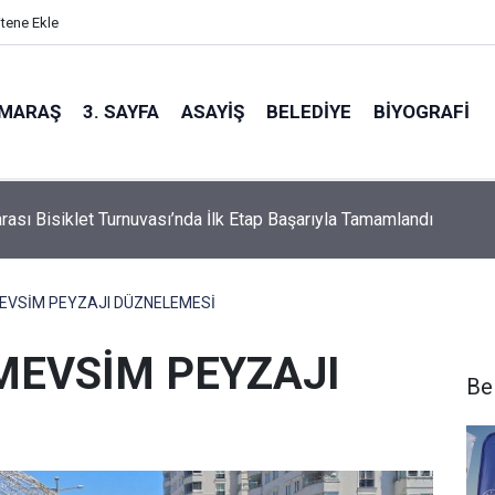
itene Ekle
MARAŞ
3. SAYFA
ASAYIŞ
BELEDIYE
BIYOGRAFI
z Yakın mı?
VSİM PEYZAJI DÜZNELEMESİ
EVSİM PEYZAJI
Be