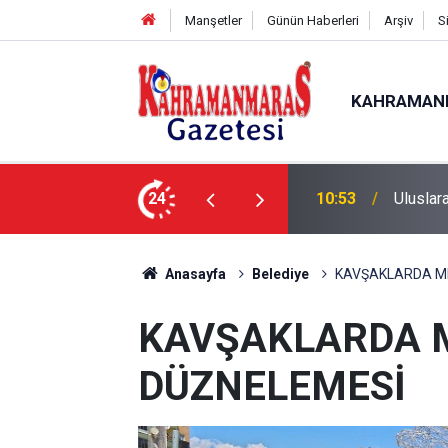
Manşetler
Günün Haberleri
Arşiv
S
KAHRAMAN
nda İlk Etap Başarıyla Tamamlandı
24
10:09
Sonumu
Anasayfa
Belediye
KAVŞAKLARDA ME
KAVŞAKLARDA M
DÜZNELEMESİ