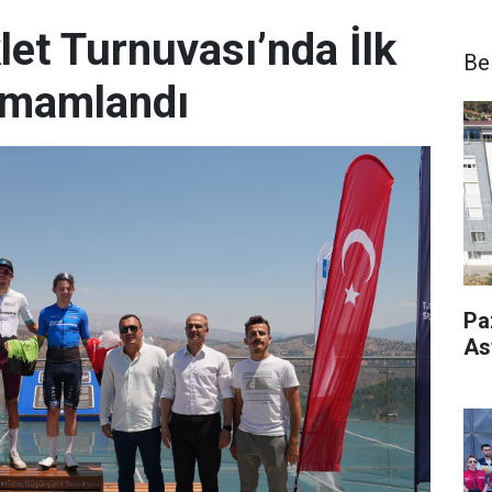
let Turnuvası’nda İlk
Be
amamlandı
Pa
As