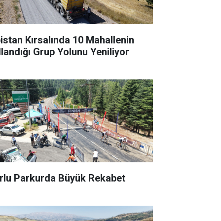
bistan Kırsalında 10 Mahallenin
llandığı Grup Yolunu Yeniliyor
rlu Parkurda Büyük Rekabet