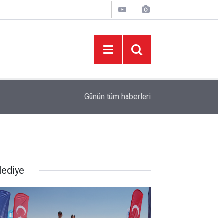
08:06
Sonumuz Yakın mı?
Günün tüm
haberleri
lediye