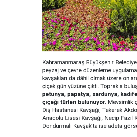
Kahramanmaraş Büyükşehir Belediyesi 
peyzaj ve çevre düzenleme uygulamalar
kavşakları da dâhil olmak üzere onla
çiçek gün yüzüne çıktı. Toprakla bulu
petunya, papatya, sardunya, kadife
çiçeği türleri bulunuyor.
Mevsimlik ç
Diş Hastanesi Kavşağı, Tekerek Akdo
Anadolu Lisesi Kavşağı, Necip Fazıl 
Dondurmalı Kavşak’ta ise adeta görse