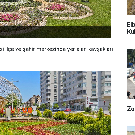
El
Ku
ilçe ve şehir merkezinde yer alan kavşakları
Zo