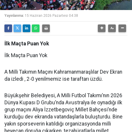
Yayınlanma:
15 Haziran 2026 Pazartesi 04:38
İlk Maçta Puan Yok
İlk Maçta Puan Yok
A Milli Takımın Maçını Kahramanmaraşlılar Dev Ekran
da izledi , 2-0 yenilmemiz ise taraftarı üzdü.
Büyükşehir Belediyesi, A Milli Futbol Takımı’nın 2026
Dünya Kupası D Grubu’nda Avustralya ile oynadığı ilk
grup maçını Aliya İzzetbegoviç Millet Bahçesi’nde
kurduğu dev ekranda vatandaşlarla buluşturdu. Bine
yakın sporseverin katıldığı organizasyonda milli
heyecan doruğa çıkarken, tezahüratlarla millet