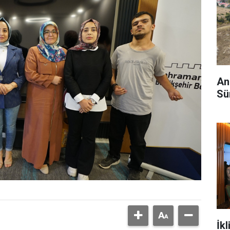
And
Sü
İkl