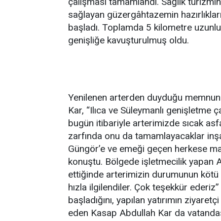
çalışması tamamlandı. Sağlık turizmin
sağlayan güzergâhtazemin hazırlıkları
başladı. Toplamda 5 kilometre uzunlu
genişliğe kavuşturulmuş oldu.
Yenilenen arterden duyduğu memnuniye
Kar, “Ilıca ve Süleymanlı genişletme 
bugün itibariyle arterimizde sıcak asf
zarfında onu da tamamlayacaklar inşa
Güngör’e ve emeği geçen herkese mah
konuştu. Bölgede işletmecilik yapan A
ettiğinde arterimizin durumunun kötü 
hızla ilgilendiler. Çok teşekkür ederiz
başladığını, yapılan yatırımın ziyaretç
eden Kasap Abdullah Kar da vatandaşla