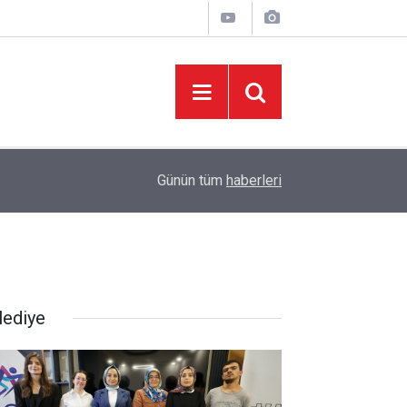
09:01
“Okul yaptıracağım, devlete bağışlayacağım.”
Günün tüm
haberleri
lediye