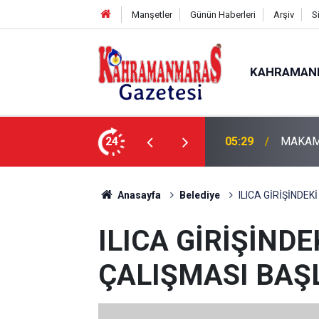
Manşetler
Günün Haberleri
Arşiv
S
KAHRAMAN
SME
24
05:11
Bugün D
Anasayfa
Belediye
ILICA GİRİŞİNDE
ILICA GİRİŞİND
ÇALIŞMASI BAŞ