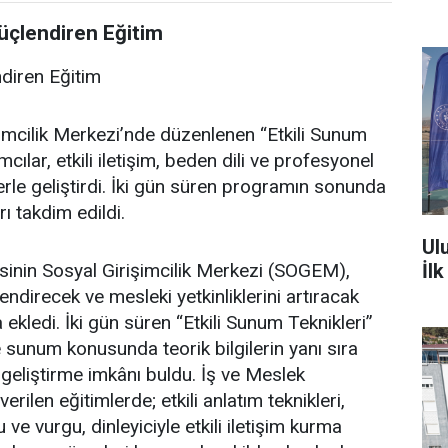
üçlendiren Eğitim
ndiren Eğitim
imcilik Merkezi’nde düzenlenen “Etkili Sunum
cılar, etkili iletişim, beden dili ve profesyonel
erle geliştirdi. İki gün süren programın sonunda
rı takdim edildi.
Ul
İl
nin Sosyal Girişimcilik Merkezi (SOGEM),
ndirecek ve mesleki yetkinliklerini artıracak
ekledi. İki gün süren “Etkili Sunum Teknikleri”
 ve sunum konusunda teorik bilgilerin yanı sıra
 geliştirme imkânı buldu. İş ve Meslek
ilen eğitimlerde; etkili anlatım teknikleri,
 ve vurgu, dinleyiciyle etkili iletişim kurma