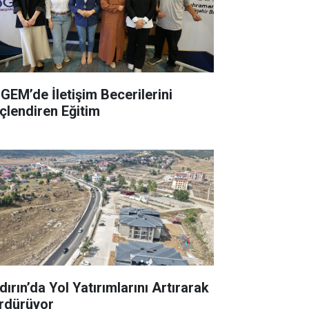
GEM’de İletişim Becerilerini
çlendiren Eğitim
ırın’da Yol Yatırımlarını Artırarak
rdürüyor