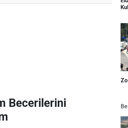
El
Ku
Zo
 Becerilerini
Be
im