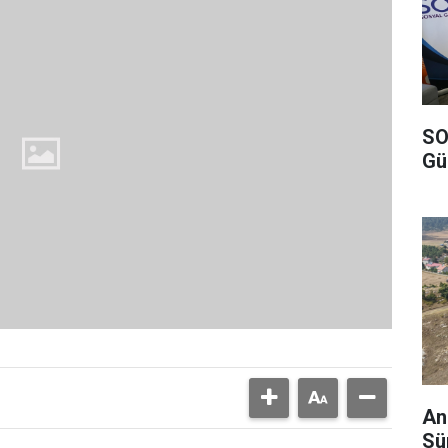
SO
Gü
And
Sü