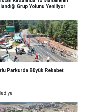
bistan Kırsalında 10 Mahallenin
llandığı Grup Yolunu Yeniliyor
rlu Parkurda Büyük Rekabet
lediye