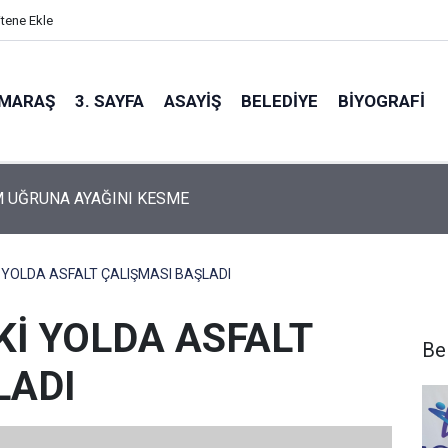
itene Ekle
MARAŞ
3. SAYFA
ASAYIŞ
BELEDIYE
BIYOGRAFI
osta Gidiyorum!
Kİ YOLDA ASFALT ÇALIŞMASI BAŞLADI
EKİ YOLDA ASFALT
Be
LADI