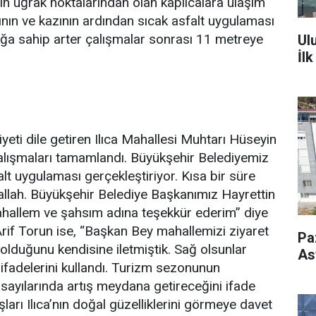
in uğrak noktalarından olan kaplıcalara ulaşım
nın ve kazının ardından sıcak asfalt uygulaması
ğa sahip arter çalışmalar sonrası 11 metreye
Ul
İl
ti dile getiren Ilıca Mahallesi Muhtarı Hüseyin
çalışmaları tamamlandı. Büyükşehir Belediyemiz
alt uygulaması gerçekleştiriyor. Kısa bir süre
llah. Büyükşehir Belediye Başkanımız Hayrettin
allem ve şahsım adına teşekkür ederim” diye
rif Torun ise, “Başkan Bey mahallemizi ziyaret
Pa
olduğunu kendisine iletmiştik. Sağ olsunlar
As
” ifadelerini kullandı. Turizm sezonunun
i sayılarında artış meydana getireceğini ifade
rı Ilıca’nın doğal güzelliklerini görmeye davet