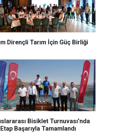
im Dirençli Tarım İçin Güç Birliği
uslararası Bisiklet Turnuvası’nda
k Etap Başarıyla Tamamlandı