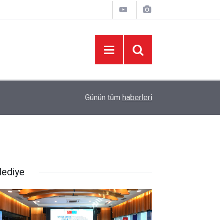
06:05
İklim Dirençli Tarım İçin Güç Birliği
Günün tüm
haberleri
lediye