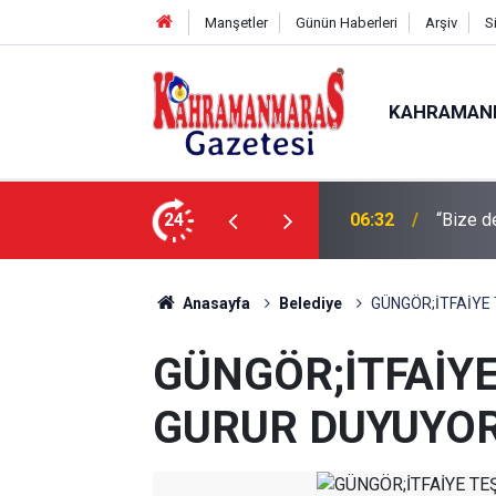
Manşetler
Günün Haberleri
Arşiv
S
KAHRAMAN
24
06:09
Gelenek
Anasayfa
Belediye
GÜNGÖR;İTFAİYE
GÜNGÖR;İTFAİYE
GURUR DUYUYO