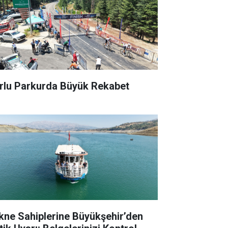
rlu Parkurda Büyük Rekabet
kne Sahiplerine Büyükşehir’den