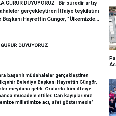
A GURUR DUYUYORUZ Bir süredir artış
haleler gerçekleştiren İtfaiye teşkilatını
 Başkanı Hayrettin Güngör, “Ülkemizde...
A GURUR DUYUYORUZ
Pa
As
lara başarılı müdahaleler gerçekleştiren
yükşehir Belediye Başkanı Hayrettin Güngör,
nlar meydana geldi. Oralarda tüm itfaiye
amanca mücadele ettiler. Can kayıplarımız
kemize milletimize acı, afet göstermesin”