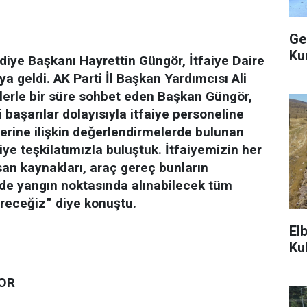
Ge
Ku
ye Başkanı Hayrettin Güngör, İtfaiye Daire
ya geldi. AK Parti İl Başkan Yardımcısı Ali
iplerle bir süre sohbet eden Başkan Güngör,
i başarılar dolayısıyla itfaiye personeline
imlerine ilişkin değerlendirmelerde bulunan
ye teşkilatımızla buluştuk. İtfaiyemizin her
san kaynakları, araç gereç bunların
zde yangın noktasında alınabilecek tüm
üreceğiz” diye konuştu.
El
Ku
YOR