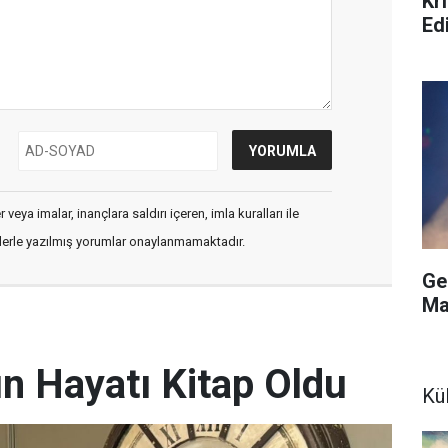
Kri
Ed
veya imalar, inançlara saldırı içeren, imla kuralları ile
flerle yazılmış yorumlar onaylanmamaktadır.
Ge
Ma
 Hayatı Kitap Oldu
Kü