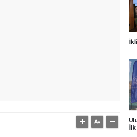
İkl
Ul
İl