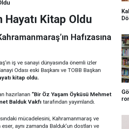
Oldu
Ka
 Hayatı Kitap Oldu
Dö
 Kahramanmaraş’ın Hafızasına
ın iş ve sanayi dünyasında önemli izler
Sanayi Odası eski Başkanı ve TOBB Başkan
atı kitap oldu.
Gö
an hazırlanan
“Bir Öz Yaşam Öyküsü Mehmet
ro
et Balduk Vakfı
tarafından yayımlandı.
asındaki mücadelesini, Kahramanmaraş ve
an eser, aynı zamanda Balduk’un dostları ve