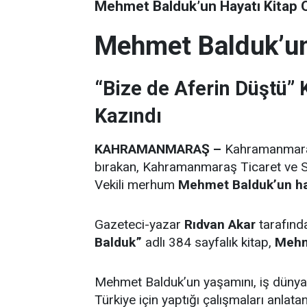
Mehmet Balduk’un Hayatı Kitap 
Mehmet Balduk’un
“Bize de Aferin Düştü”
Kazındı
KAHRAMANMARAŞ –
Kahramanmaraş’
bırakan, Kahramanmaraş Ticaret ve 
Vekili merhum
Mehmet Balduk’un hay
Gazeteci-yazar
Rıdvan Akar
tarafınd
Balduk”
adlı 384 sayfalık kitap,
Mehm
Mehmet Balduk’un yaşamını, iş düny
Türkiye için yaptığı çalışmaları anlat