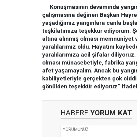
Konuşmasının devamında yangın a
çalışmasına değinen Başkan Hayret
yaşadığımız yangınlara canla başl
teşkilatımıza teşekkür ediyorum. Ş
altına alınmış olması memnuniyet ve
yaralılarımız oldu. Hayatını kaybe
yaralılarımıza acil şifalar diliyor
olması münasebetiyle, fabrika yangın
afet yaşamayalım. Ancak bu yangınla
kabiliyetleriyle gerçekten çok ciddi
gönülden teşekkür ediyoruz” ifadele
HABERE
YORUM KAT