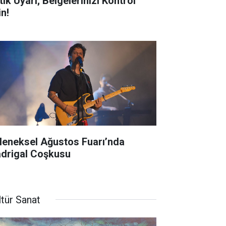
tik Uyarı; Belgelerinizi Kontrol
in!
leneksel Ağustos Fuarı’nda
drigal Coşkusu
ltür Sanat