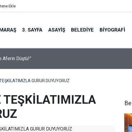
itene Ekle
MARAŞ
3. SAYFA
ASAYIŞ
BELEDIYE
BIYOGRAFI
sel Ağustos Fuarı’nda Eğlence ve Nostalji Bir Aradaydı
 TEŞKİLATIMIZLA GURUR DUYUYORUZ
 TEŞKİLATIMIZLA
Be
RUZ