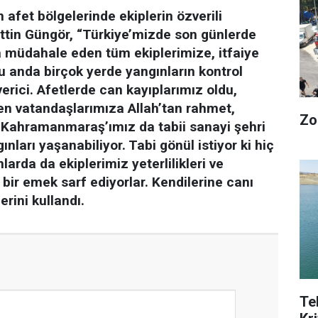
fet bölgelerinde ekiplerin özverili
tin Güngör, “Türkiye’mizde son günlerde
a müdahale eden tüm ekiplerimize, itfaiye
u anda birçok yerde yangınların kontrol
rici. Afetlerde can kayıplarımız oldu,
den vatandaşlarımıza Allah’tan rahmet,
Zo
uz. Kahramanmaraş’ımız da tabii sanayi şehri
ları yaşanabiliyor. Tabi gönül istiyor ki hiç
rda da ekiplerimiz yeterlilikleri ve
 bir emek sarf ediyorlar. Kendilerine canı
rini kullandı.
Te