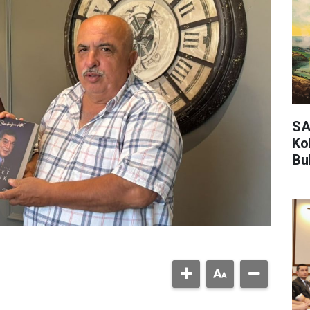
SA
Ko
Bu