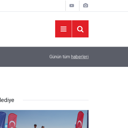
08:06
Sonumuz Yakın mı?
Günün tüm
haberleri
lediye