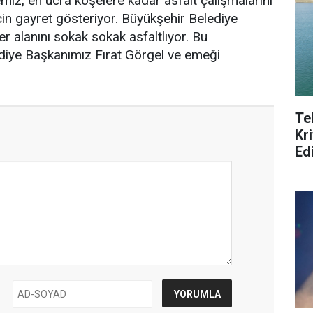
emiz, en ücra köşelere kadar asfalt çalışmalarını
çin gayret gösteriyor. Büyükşehir Belediye
r alanını sokak sokak asfaltlıyor. Bu
diye Başkanımız Fırat Görgel ve emeği
Te
Kri
Ed