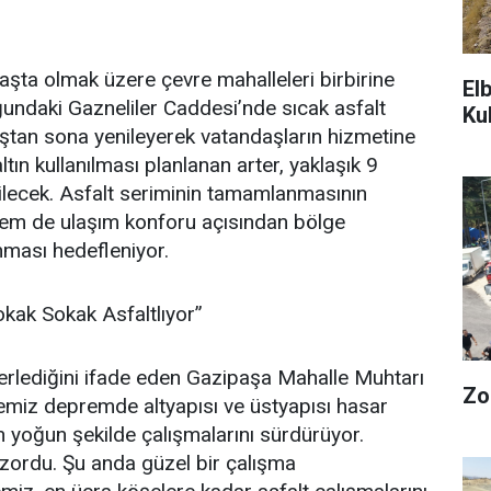
aşta olmak üzere çevre mahalleleri birbirine
El
ğundaki Gazneliler Caddesi’nde sıcak asfalt
Ku
aştan sona yenileyerek vatandaşların hizmetine
tın kullanılması planlanan arter, yaklaşık 9
dilecek. Asfalt seriminin tamamlanmasının
hem de ulaşım konforu açısından bölge
unması hedefleniyor.
okak Sokak Asfaltlıyor”
 ilerlediğini ifade eden Gazipaşa Mahalle Muhtarı
Zo
emiz depremde altyapısı ve üstyapısı hasar
 yoğun şekilde çalışmalarını sürdürüyor.
ordu. Şu anda güzel bir çalışma