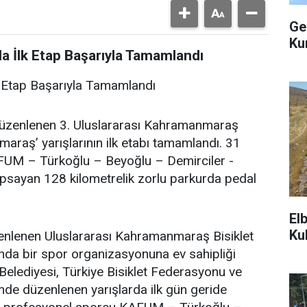
Ge
Ku
da İlk Etap Başarıyla Tamamlandı
lk Etap Başarıyla Tamamlandı
düzenlenen 3. Uluslararası Kahramanmaraş
araş’ yarışlarının ilk etabı tamamlandı. 31
FUM – Türkoğlu – Beyoğlu – Demirciler -
psayan 128 kilometrelik zorlu parkurda pedal
El
Ku
nlenen Uluslararası Kahramanmaraş Bisiklet
ında bir spor organizasyonuna ev sahipliği
lediyesi, Türkiye Bisiklet Federasyonu ve
inde düzenlenen yarışlarda ilk gün geride