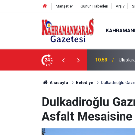
Manşetler
Günün Haberleri
Arşiv
S
KAHRAMAN
nda İlk Etap Başarıyla Tamamlandı
24
10:09
Sonumu
Anasayfa
Belediye
Dulkadiroğlu Gazn
Dulkadiroğlu Gaz
Asfalt Mesaisine