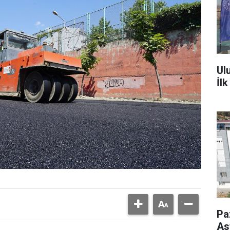
Ul
İl
Pa
As