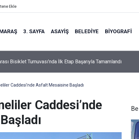
itene Ekle
MARAŞ
3. SAYFA
ASAYIŞ
BELEDIYE
BIYOGRAFI
z Yakın mı?
eliler Caddesi’nde Asfalt Mesaisine Başladı
neliler Caddesi’nde
Be
 Başladı