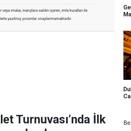
Ge
veya imalar, inançlara saldırı içeren, imla kuralları ile
Ma
flerle yazılmış yorumlar onaylanmamaktadır.
Du
Ca
let Turnuvası’nda İlk
Be