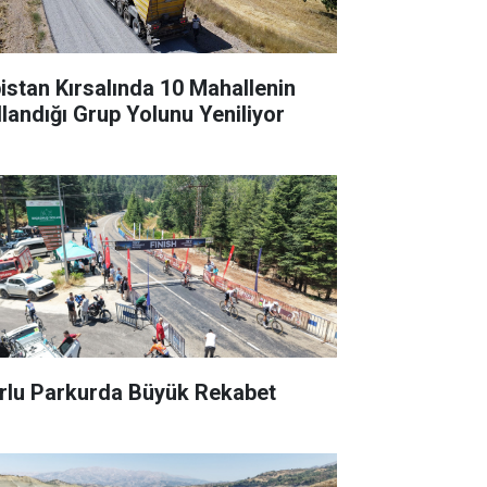
bistan Kırsalında 10 Mahallenin
llandığı Grup Yolunu Yeniliyor
rlu Parkurda Büyük Rekabet