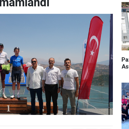
amamlandı
Pa
As