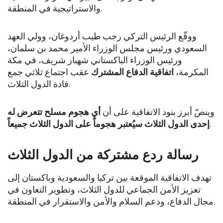
والاستراتيجية في المنطقة.
ووقّع الرئيس التركي رجب طيب أردوغان، وولي العهد
السعودي ورئيس مجلس الوزراء الأمير محمد بن سلمان،
ورئيس الوزراء الباكستاني شهباز شريف، في مكة
المكرمة،
اتفاقية الدفاع المشترك
عقب اجتماع ثلاثي جمع
قادة الدول الثلاث.
وينصّ أبرز بنود الاتفاقية على أن
أي هجوم مسلح تتعرض له
إحدى الدول الثلاث سيُعتبر هجوماً على الدول الثلاث جميعاً
.
رسالة ردع مشتركة من الدول الثلاث
تهدف الاتفاقية الموقعة بين تركيا والسعودية وباكستان إلى
تعزيز الأمن الجماعي للدول الثلاث، وتطوير التعاون في
مجال الدفاع، ودعم السلام والأمن والاستقرار في المنطقة.