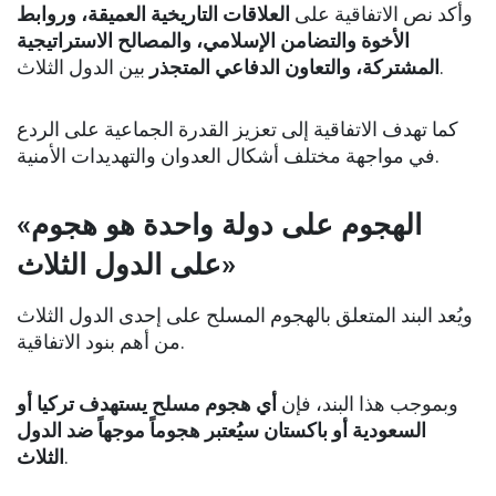
وأكد نص الاتفاقية على
العلاقات التاريخية العميقة، وروابط
الأخوة والتضامن الإسلامي، والمصالح الاستراتيجية
بين الدول الثلاث.
المشتركة، والتعاون الدفاعي المتجذر
كما تهدف الاتفاقية إلى تعزيز القدرة الجماعية على الردع
في مواجهة مختلف أشكال العدوان والتهديدات الأمنية.
«الهجوم على دولة واحدة هو هجوم
على الدول الثلاث»
ويُعد البند المتعلق بالهجوم المسلح على إحدى الدول الثلاث
من أهم بنود الاتفاقية.
وبموجب هذا البند، فإن
أي هجوم مسلح يستهدف تركيا أو
السعودية أو باكستان سيُعتبر هجوماً موجهاً ضد الدول
الثلاث
.