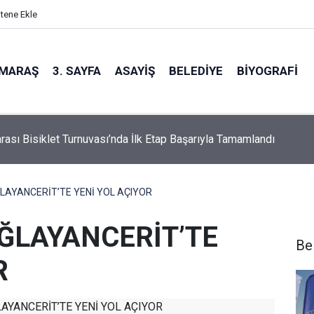
itene Ekle
MARAŞ
3. SAYFA
ASAYIŞ
BELEDIYE
BIYOGRAFI
z Yakın mı?
LAYANCERİT’TE YENİ YOL AÇIYOR
ĞLAYANCERİT’TE
Be
R