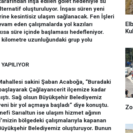
 tarafından inşa edilen gölet nedeniyle su
lternatif oluşturuluyor. İnşası süren yeni
ine kesintisiz ulaşım sağlanacak. Fen İşleri
El
evam eden çalışmalarda yol kazıları
Ku
kısa süre içinde başlaması hedefleniyor.
 kilometre uzunluğundaki grup yolu
YAPILIYOR
 Mahallesi sakini Şaban Acaboğa, “Buradaki
 başlayarak Çağlayancerit ilçemize kadar
ştı. Sağ olsun Büyükşehir Belediyemiz
i bir yol açmaya başladı” diye konuştu.
Zo
efi Sarıaltun ise ulaşım hizmet ağının
DSİ’mizin bölgedeki çalışmalarıyla kapanan
 Büyükşehir Belediyemiz oluşturuyor. Bunun