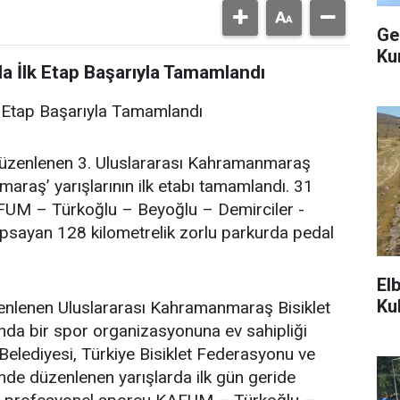
Ge
Ku
da İlk Etap Başarıyla Tamamlandı
lk Etap Başarıyla Tamamlandı
düzenlenen 3. Uluslararası Kahramanmaraş
araş’ yarışlarının ilk etabı tamamlandı. 31
FUM – Türkoğlu – Beyoğlu – Demirciler -
psayan 128 kilometrelik zorlu parkurda pedal
El
Ku
nlenen Uluslararası Kahramanmaraş Bisiklet
ında bir spor organizasyonuna ev sahipliği
lediyesi, Türkiye Bisiklet Federasyonu ve
inde düzenlenen yarışlarda ilk gün geride