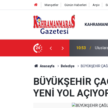
Manşetler
Günün Haberleri
Arşiv
S
KAHRAMAN
nda İlk Etap Başarıyla Tamamlandı
24
10:09
Sonumu
Anasayfa
Belediye
BÜYÜKŞEHİR ÇAĞ
BÜYÜKŞEHİR ÇA
YENİ YOL AÇIYO