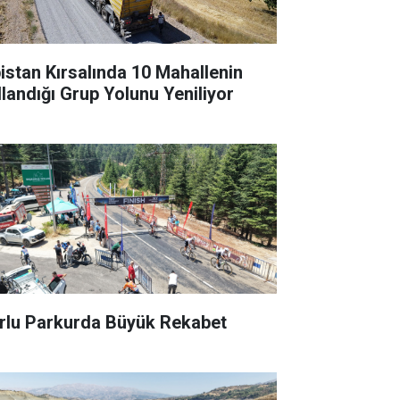
bistan Kırsalında 10 Mahallenin
llandığı Grup Yolunu Yeniliyor
rlu Parkurda Büyük Rekabet