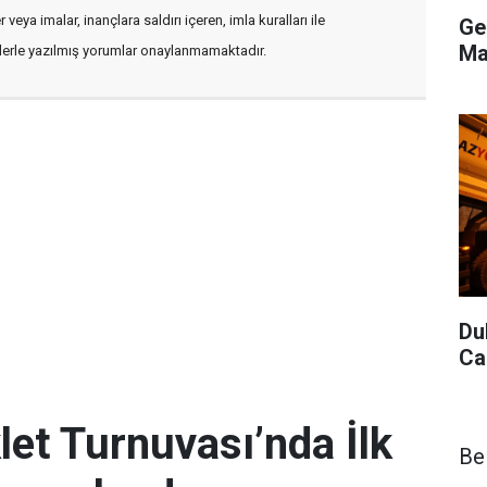
veya imalar, inançlara saldırı içeren, imla kuralları ile
Ge
Ma
flerle yazılmış yorumlar onaylanmamaktadır.
Du
Ca
let Turnuvası’nda İlk
Be