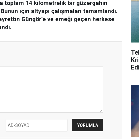
a toplam 14 kilometrelik bir güzergahın
 Bunun için altyapı çalışmaları tamamlandı.
ayrettin Güngör’e ve emeği geçen herkese
andı.
Te
Kri
Ed