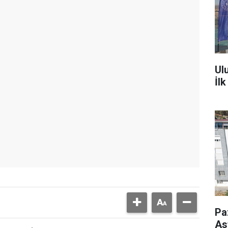
Ul
İl
Pa
As