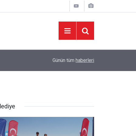
08:06
Sonumuz Yakın mı?
Günün tüm
haberleri
lediye