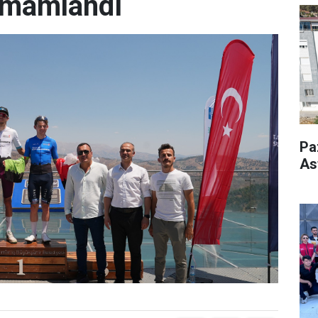
amamlandı
Pa
As