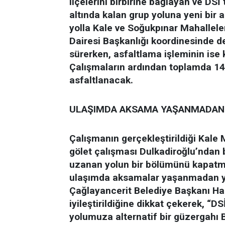
ilçelerini birbirine bağlayan ve DSİ
altında kalan grup yoluna yeni bir a
yolla Kale ve Soğukpınar Mahalleler
Dairesi Başkanlığı koordinesinde d
sürerken, asfaltlama işleminin ise 
Çalışmaların ardından toplamda 14
asfaltlanacak.
ULAŞIMDA AKSAMA YAŞANMADAN 
Çalışmanın gerçekleştirildiği Kale
gölet çalışması Dulkadiroğlu’ndan
uzanan yolun bir bölümünü kapatmı
ulaşımda aksamalar yaşanmadan yen
Çağlayancerit Belediye Başkanı Han
iyileştirildiğine dikkat çekerek, “
yolumuza alternatif bir güzergahı