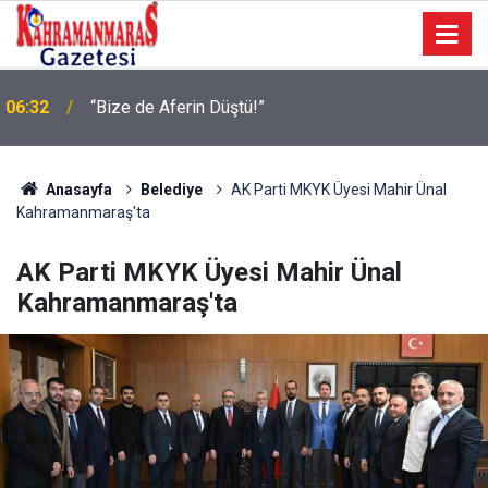
Geleneksel Ağustos Fuarı’nda Eğlence ve Nostalji
06:09
Bir Aradaydı
Anasayfa
Belediye
AK Parti MKYK Üyesi Mahir Ünal
Kahramanmaraş'ta
AK Parti MKYK Üyesi Mahir Ünal
Kahramanmaraş'ta