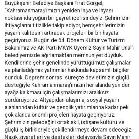
Büyükşehir Belediye Başkanı Fırat Görgel,
“Kahramanmaraş’ımızın yeniden inşa ve ihyası
noktasında yoğun bir gayret içerisindeyiz. Şehrimizin
ihtiyaçlarını titizlikle takip ediyor, hemşehrilerimizin
yaşam kalitesini artıracak projeleri bir bir hayata
geçiriyoruz. Bugün de 64. Dönem Kültür ve Turizm
Bakanımız ve AK Parti MKYK Üyemiz Sayın Mahir Ünal’ı
belediyemizde ağırlamaktan memnuniyet duyduk.
Kendilerine şehir genelinde yürüttüğümüz çalışmalar
ve planladığımız yatırımlar hakkında kapsamlı bilgiler
sunduk. Deprem sonrası süreçte devletimizin güçlü
desteğiyle Kahramanmaraş’ımızın her alanda yeniden
ayağa kalkması için çalışmalarımızı aralıksız
sürdürüyoruz. Altyapıdan ulaşıma, sosyal yaşam
alanlarından kültür ve gençlik yatırımlarına kadar pek
çok alanda önemli projeleri hayata geçiriyoruz.
Şehrimizin geleceğini ortak akıl, istişare kültürü ve
güçlü iş birlikleriyle şekillendirmeye devam edeceğiz.
Nazik ziyaretleri ve destekleri dolayısıyla Sayın Mahir