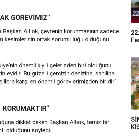
AK GÖREVİMİZ"
an Başkan Altıok, çevrenin korunmasının sadece
22
m kesimlerinin ortak sorumluluğu olduğunu
Fe
kiye'nin önemli kıyı ilçelerinden biri olduğunu
n evidir. Bu güzel ilçemizin denizine, sahiline
llere karşı en önemli görevlerimizden biridir"
İ KORUMAKTIR"
Sİ
lduğuna dikkat çeken Başkan Altıok, temiz bir
KI
rtı olduğunu söyledi.