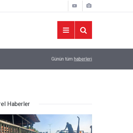
06:05
İklim Dirençli Tarım İçin Güç Birliği
Günün tüm
haberleri
rel Haberler