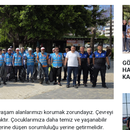
GÖ
HA
KA
ve yaşam alanlarımızı korumak zorundayız. Çevreyi
tır. Çocuklarımıza daha temiz ve yaşanabilir
erine düşen sorumluluğu yerine getirmelidir.