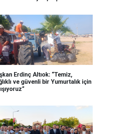
şkan Erdinç Altıok: “Temiz,
lıklı ve güvenli bir Yumurtalık için
lışıyoruz”