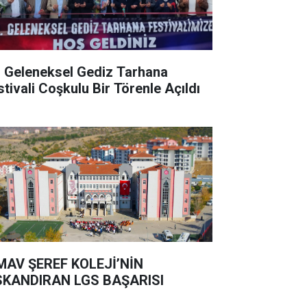
. Geleneksel Gediz Tarhana
stivali Coşkulu Bir Törenle Açıldı
MAV ŞEREF KOLEJİ’NİN
SKANDIRAN LGS BAŞARISI