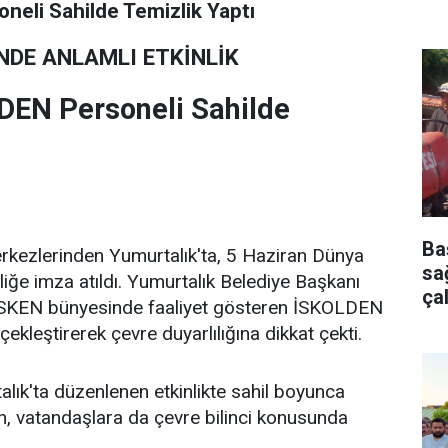
neli Sahilde Temizlik Yaptı
NDE ANLAMLI ETKİNLİK
DEN Personeli Sahilde
Ba
kezlerinden Yumurtalık'ta, 5 Haziran Dünya
sağ
liğe imza atıldı. Yumurtalık Belediye Başkanı
ça
ve İSKEN bünyesinde faaliyet gösteren İSKOLDEN
rçekleştirerek çevre duyarlılığına dikkat çekti.
talık'ta düzenlenen etkinlikte sahil boyunca
en, vatandaşlara da çevre bilinci konusunda