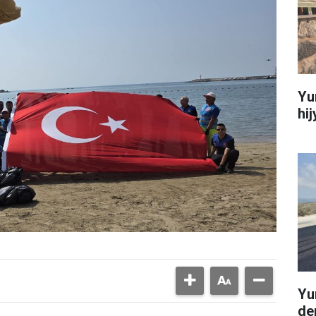
Yu
hi
Yu
de