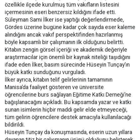
özellikle ilçede kurulmuş tüm vakıfların listesini
içermesinin eseri benzersiz kıldığını ifade etti.
Süleyman Sami İlker ise yaptığı değerlendirmede,
Gördes üzerine bugüne kadar çok sayıda eser kaleme
alındığını ancak vakıf perspektifinden hazırlanmış
böyle kapsamlı bir çalışmanın ilk olduğunu belirtti.
Kitabın zengin görsel içeriği ve akademik değeriyle
araştırmacılar için önemli bir kaynak niteliği taşıdığını
ifade eden İlker, basım sürecinde Hüseyin Tunçay’ın
büyük katkı sunduğunu vurguladı.
İlker ayrıca, kitabın telif gelirlerinin tamamının
Manisa’da faaliyet gösteren ve üniversite
öğrencilerine burs sağlayan Eğitime Katkı Derneği’ne
bağışlanacağını açıkladı. Bu kapsamda yazar ve katkı
sunan isimlerin hiçbir maddi gelir elde etmeyeceği,
tüm gelirin öğrencilere destek amacıyla kullanılacağı
bildirildi.
Hüseyin Tunçay da konuşmasında, eserin uzun yıllara
dayanan titiz bir çalışmanın ürünü olduğunu belirterek,