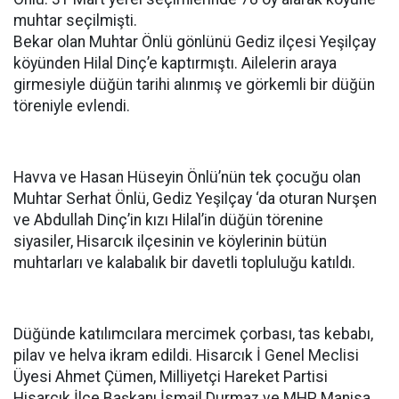
muhtar seçilmişti.
Bekar olan Muhtar Önlü gönlünü Gediz ilçesi Yeşilçay
köyünden Hilal Dinç’e kaptırmıştı. Ailelerin araya
girmesiyle düğün tarihi alınmış ve görkemli bir düğün
töreniyle evlendi.
Havva ve Hasan Hüseyin Önlü’nün tek çocuğu olan
Muhtar Serhat Önlü, Gediz Yeşilçay ‘da oturan Nurşen
ve Abdullah Dinç’in kızı Hilal’in düğün törenine
siyasiler, Hisarcık ilçesinin ve köylerinin bütün
muhtarları ve kalabalık bir davetli topluluğu katıldı.
Düğünde katılımcılara mercimek çorbası, tas kebabı,
pilav ve helva ikram edildi. Hisarcık İ Genel Meclisi
Üyesi Ahmet Çümen, Milliyetçi Hareket Partisi
Hisarcık İlçe Başkanı İsmail Durmaz ve MHP Manisa