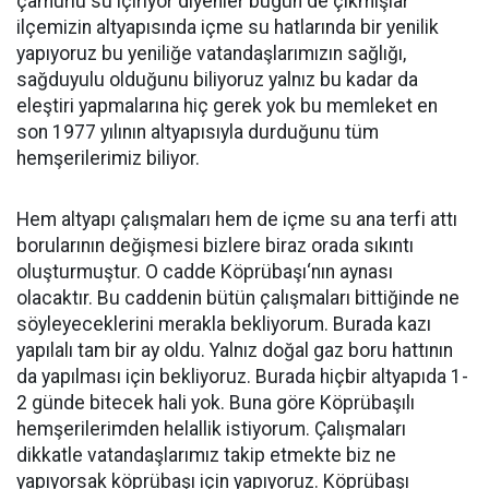
çamurlu su içiriyor diyenler bugün de çıkmışlar
ilçemizin altyapısında içme su hatlarında bir yenilik
yapıyoruz bu yeniliğe vatandaşlarımızın sağlığı,
sağduyulu olduğunu biliyoruz yalnız bu kadar da
eleştiri yapmalarına hiç gerek yok bu memleket en
son 1977 yılının altyapısıyla durduğunu tüm
hemşerilerimiz biliyor.
Hem altyapı çalışmaları hem de içme su ana terfi attı
borularının değişmesi bizlere biraz orada sıkıntı
oluşturmuştur. O cadde Köprübaşı‘nın aynası
olacaktır. Bu caddenin bütün çalışmaları bittiğinde ne
söyleyeceklerini merakla bekliyorum. Burada kazı
yapılalı tam bir ay oldu. Yalnız doğal gaz boru hattının
da yapılması için bekliyoruz. Burada hiçbir altyapıda 1-
2 günde bitecek hali yok. Buna göre Köprübaşılı
hemşerilerimden helallik istiyorum. Çalışmaları
dikkatle vatandaşlarımız takip etmekte biz ne
yapıyorsak köprübaşı için yapıyoruz. Köprübaşı