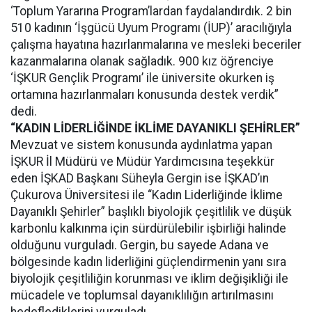
‘Toplum Yararına Program’lardan faydalandırdık. 2 bin
510 kadının ‘İşgücü Uyum Programı (İUP)’ aracılığıyla
çalışma hayatına hazırlanmalarına ve mesleki beceriler
kazanmalarına olanak sağladık. 900 kız öğrenciye
‘İŞKUR Gençlik Programı’ ile üniversite okurken iş
ortamına hazırlanmaları konusunda destek verdik”
dedi.
“KADIN LİDERLİĞİNDE İKLİME DAYANIKLI ŞEHİRLER”
Mevzuat ve sistem konusunda aydınlatma yapan
İŞKUR İl Müdürü ve Müdür Yardımcısına teşekkür
eden İŞKAD Başkanı Süheyla Gergin ise İŞKAD’ın
Çukurova Üniversitesi ile “Kadın Liderliğinde İklime
Dayanıklı Şehirler” başlıklı biyolojik çeşitlilik ve düşük
karbonlu kalkınma için sürdürülebilir işbirliği halinde
olduğunu vurguladı. Gergin, bu sayede Adana ve
bölgesinde kadın liderliğini güçlendirmenin yanı sıra
biyolojik çeşitliliğin korunması ve iklim değişikliği ile
mücadele ve toplumsal dayanıklılığın artırılmasını
hedeflediklerini vurguladı.