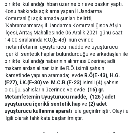
birlikte kullandığı ihbarı üzerine bir eve baskın yaptı.
Konu hakkında açıklama yapan İl Jandarma
Komutanlığı açıklamada şunları belirtti;
“Kahramanmaraş İl Jandarma Komutanlığınca Afşin
ilçesi, Arıtaş Mahallesinde 06 Aralık 2021 günü saat:
14:00 sıralarında R.Ö.(E-43) 'nün evinde
metamfetamin uyuşturucu madde ve uyuşturucu
içerikli sentetik haplar bulundurduğu ve arkadaşları ile
birlikte kullandığı haberinin alınması üzerine; adli
makamlardan alınan izin ile R.Ö. isimli şahsın
ikametinde yapılan aramada; evde
R.Ö(E-43), H.G.
(E27), İ.K.(E-30) ve M.C.B.(E-23)
isimli (4) şahsın
olduğu, şahısların üzerinde ve evde
(16) gr.
Metamfetemin Uyuşturucu madde, (126 ) adet
uyuşturucu içerikli sentetik hap
ve
(2) adet
uyuşturucu kullanma aparatı
ele geçirilmiştir. Olay ile
ilgili olarak tahkikata başlanılmıştır.