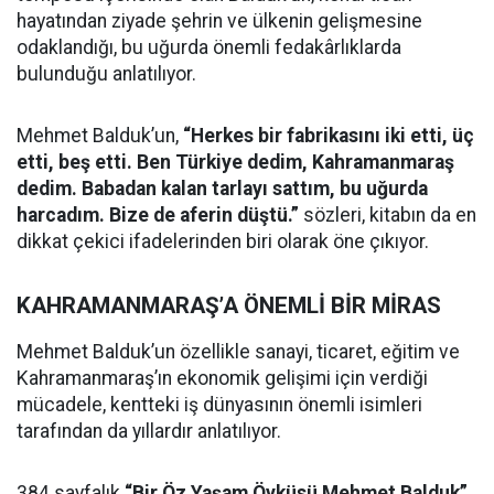
hayatından ziyade şehrin ve ülkenin gelişmesine
odaklandığı, bu uğurda önemli fedakârlıklarda
bulunduğu anlatılıyor.
Mehmet Balduk’un,
“Herkes bir fabrikasını iki etti, üç
etti, beş etti. Ben Türkiye dedim, Kahramanmaraş
dedim. Babadan kalan tarlayı sattım, bu uğurda
harcadım. Bize de aferin düştü.”
sözleri, kitabın da en
dikkat çekici ifadelerinden biri olarak öne çıkıyor.
KAHRAMANMARAŞ’A ÖNEMLİ BİR MİRAS
Mehmet Balduk’un özellikle sanayi, ticaret, eğitim ve
Kahramanmaraş’ın ekonomik gelişimi için verdiği
mücadele, kentteki iş dünyasının önemli isimleri
tarafından da yıllardır anlatılıyor.
384 sayfalık
“Bir Öz Yaşam Öyküsü Mehmet Balduk”
,