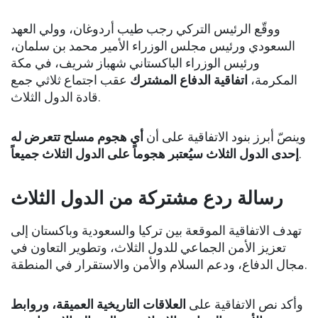
ووقّع الرئيس التركي رجب طيب أردوغان، وولي العهد
السعودي ورئيس مجلس الوزراء الأمير محمد بن سلمان،
ورئيس الوزراء الباكستاني شهباز شريف، في مكة
المكرمة،
اتفاقية الدفاع المشترك
عقب اجتماع ثلاثي جمع
قادة الدول الثلاث.
وينصّ أبرز بنود الاتفاقية على أن
أي هجوم مسلح تتعرض له
إحدى الدول الثلاث سيُعتبر هجوماً على الدول الثلاث جميعاً
.
رسالة ردع مشتركة من الدول الثلاث
تهدف الاتفاقية الموقعة بين تركيا والسعودية وباكستان إلى
تعزيز الأمن الجماعي للدول الثلاث، وتطوير التعاون في
مجال الدفاع، ودعم السلام والأمن والاستقرار في المنطقة.
وأكد نص الاتفاقية على
العلاقات التاريخية العميقة، وروابط