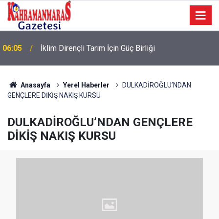
“Tour Of Kahramanmaraş” Uluslararası Yol Bisikleti
06:01
Turnuvası Tamamlandı
Anasayfa
Yerel Haberler
DULKADİROĞLU’NDAN
GENÇLERE DİKİŞ NAKIŞ KURSU
DULKADİROĞLU’NDAN GENÇLERE
DİKİŞ NAKIŞ KURSU