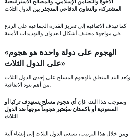
الأخوة والتضامن الإسلامي، والمصالح الاستراتيجية
بين الدول الثلاث.
المشتركة، والتعاون الدفاعي المتجذر
كما تهدف الاتفاقية إلى تعزيز القدرة الجماعية على الردع
في مواجهة مختلف أشكال العدوان والتهديدات الأمنية.
«الهجوم على دولة واحدة هو هجوم
على الدول الثلاث»
ويُعد البند المتعلق بالهجوم المسلح على إحدى الدول الثلاث
من أهم بنود الاتفاقية.
وبموجب هذا البند، فإن
أي هجوم مسلح يستهدف تركيا أو
السعودية أو باكستان سيُعتبر هجوماً موجهاً ضد الدول
الثلاث
.
ومن خلال هذا الترتيب، تسعى الدول الثلاث إلى إنشاء آلية