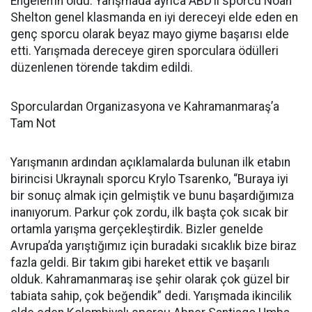
Engelen’in oldu. Yarışmada ayrıca ABD’li sporcu Noah
Shelton genel klasmanda en iyi dereceyi elde eden en
genç sporcu olarak beyaz mayo giyme başarısı elde
etti. Yarışmada dereceye giren sporculara ödülleri
düzenlenen törende takdim edildi.
Sporculardan Organizasyona ve Kahramanmaraş’a
Tam Not
Yarışmanın ardından açıklamalarda bulunan ilk etabın
birincisi Ukraynalı sporcu Krylo Tsarenko, “Buraya iyi
bir sonuç almak için gelmiştik ve bunu başardığımıza
inanıyorum. Parkur çok zordu, ilk başta çok sıcak bir
ortamla yarışma gerçekleştirdik. Bizler genelde
Avrupa’da yarıştığımız için buradaki sıcaklık bize biraz
fazla geldi. Bir takım gibi hareket ettik ve başarılı
olduk. Kahramanmaraş ise şehir olarak çok güzel bir
tabiata sahip, çok beğendik” dedi. Yarışmada ikincilik