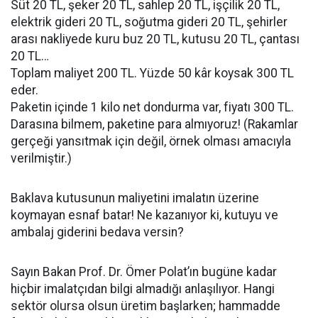
Süt 20 TL, şeker 20 TL, sahlep 20 TL, işçilik 20 TL,
elektrik gideri 20 TL, soğutma gideri 20 TL, şehirler
arası nakliyede kuru buz 20 TL, kutusu 20 TL, çantası
20 TL…
Toplam maliyet 200 TL. Yüzde 50 kâr koysak 300 TL
eder.
Paketin içinde 1 kilo net dondurma var, fiyatı 300 TL.
Darasına bilmem, paketine para almıyoruz! (Rakamlar
gerçeği yansıtmak için değil, örnek olması amacıyla
verilmiştir.)
Baklava kutusunun maliyetini imalatın üzerine
koymayan esnaf batar! Ne kazanıyor ki, kutuyu ve
ambalaj giderini bedava versin?
Sayın Bakan Prof. Dr. Ömer Polat’ın bugüne kadar
hiçbir imalatçıdan bilgi almadığı anlaşılıyor. Hangi
sektör olursa olsun üretim başlarken; hammadde