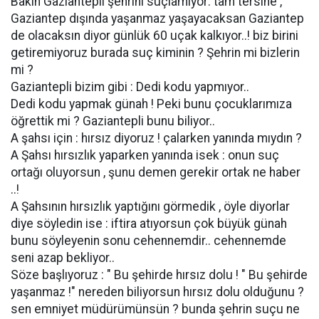
Bakın Gaziantepli şehrini suçlamıyor: tam tersine ,
Gaziantep dışında yaşanmaz yaşayacaksan Gaziantep
de olacaksın diyor günlük 60 uçak kalkıyor..! biz birini
getiremiyoruz burada suç kiminin ? Şehrin mi bizlerin
mi ?
Gaziantepli bizim gibi : Dedi kodu yapmıyor..
Dedi kodu yapmak günah ! Peki bunu çocuklarımıza
öğrettik mi ? Gaziantepli bunu biliyor..
A şahsı için : hırsız diyoruz ! çalarken yanında mıydın ?
A Şahsı hırsızlık yaparken yanında isek : onun suç
ortağı oluyorsun , şunu demen gerekir ortak ne haber
..!
A Şahsının hırsızlık yaptığını görmedik , öyle diyorlar
diye söyledin ise : iftira atıyorsun çok büyük günah
bunu söyleyenin sonu cehennemdir.. cehennemde
seni azap bekliyor..
Söze başlıyoruz : " Bu şehirde hırsız dolu ! " Bu şehirde
yaşanmaz !" nereden biliyorsun hırsız dolu olduğunu ?
sen emniyet müdürümünsün ? bunda şehrin suçu ne