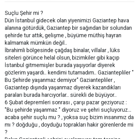
Suçlu Şehir mi ?
Dün İstanbul gidecek olan yiyenimizi Gaziantep hava
alanına götürdük, Gaziantep bir sağından bir solundan
şehirde tur attık, gelişme , büyüme müthiş hayran
kalmamak mümkün değil..
İbrahimli bölgesinde çağdaş binalar, villalar , lüks
siteleri görünce helal olsun, bizimkiler gibi kaçıp
İstanbul gitmemişler burada yaşıyorlar diyerek
gözlerim yaşardı.. kendimi tutamadım.. Gaziantepliler "
Bu Şehirde yaşanmaz demiyor" Gaziantepliler ,
Gaziantep dışında yaşanmaz diyerek kazandıkları
paraları burada harcıyorlar.. sürekli de büyüyor..
6 Şubat depremleri sonrası , çarşı pazar geziyoruz :
"Bu şehirde yaşanmaz " diyoruz ve şehri suçluyoruz…
acaba şehir suçlu mu ? , yoksa suç bizim insanımız da
mı ? doğduğu , doyduğu toprakları hakir görenlerde mi
?