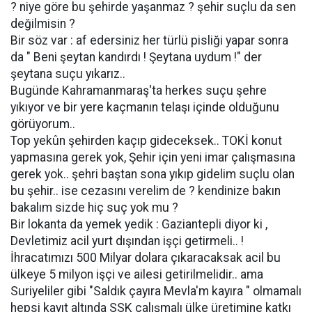
? niye göre bu şehirde yaşanmaz ? şehir suçlu da sen
değilmisin ?
Bir söz var : af edersiniz her türlü pisliği yapar sonra
da " Beni şeytan kandırdı ! Şeytana uydum !" der
şeytana suçu yıkarız..
Bugünde Kahramanmaraş'ta herkes suçu şehre
yıkıyor ve bir yere kaçmanın telaşı içinde olduğunu
görüyorum..
Top yekûn şehirden kaçıp gideceksek.. TOKİ konut
yapmasına gerek yok, Şehir için yeni imar çalışmasına
gerek yok.. şehri baştan sona yıkıp gidelim suçlu olan
bu şehir.. ise cezasını verelim de ? kendinize bakın
bakalım sizde hiç suç yok mu ?
Bir lokanta da yemek yedik : Gaziantepli diyor ki ,
Devletimiz acil yurt dışından işçi getirmeli.. !
İhracatımızı 500 Milyar dolara çıkaracaksak acil bu
ülkeye 5 milyon işçi ve ailesi getirilmelidir.. ama
Suriyeliler gibi "Saldık çayıra Mevla'm kayıra " olmamalı
hepsi kayıt altında SSK çalışmalı ülke üretimine katkı