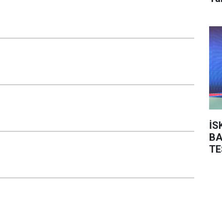
İS
BA
TE