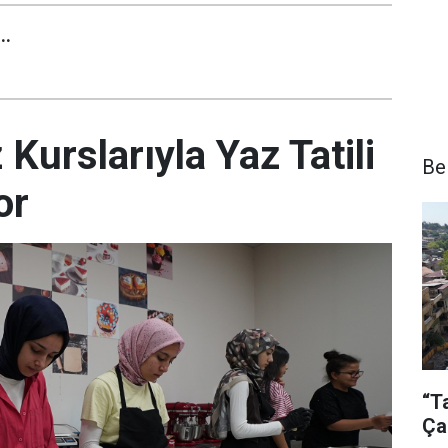
..
urslarıyla Yaz Tatili
Be
or
“T
Ça