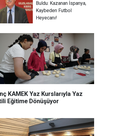
Buldu: Kazanan İspanya,
Kaybeden Futbol
Heyecanı!
nç KAMEK Yaz Kurslarıyla Yaz
tili Eğitime Dönüşüyor