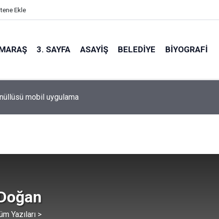
itene Ekle
MARAŞ
3. SAYFA
ASAYIŞ
BELEDIYE
BIYOGRAFI
nüllüsü mobil uygulama
 Doğan
üm Yazıları >