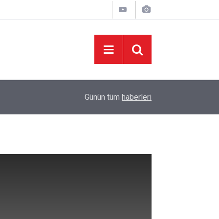
05:37
Başkan Toptaş, mahallelerin yaşam kalitesini artır
Günün tüm
haberleri