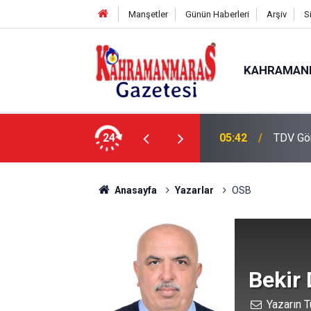
Manşetler
Günün Haberleri
Arşiv
S
KAHRAMAN
de Çalışmalar Tamamlanıyor”
24
05:42
TDV Gö
Anasayfa
Yazarlar
OSB
Bekir
Yazarın T