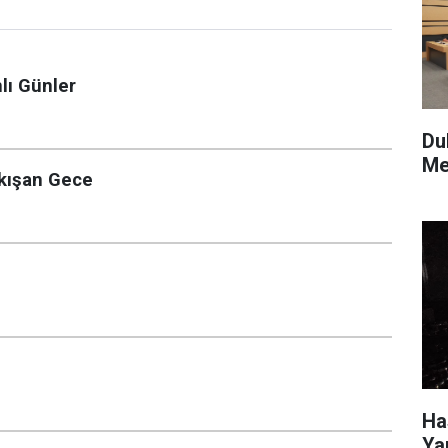
lı Günler
Du
Me
akışan Gece
Ha
Ya