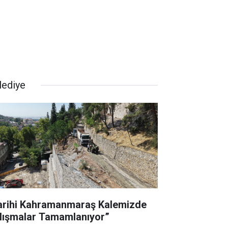
lediye
arihi Kahramanmaraş Kalemizde
lışmalar Tamamlanıyor”