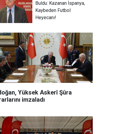
Buldu: Kazanan İspanya,
Kaybeden Futbol
Heyecanı!
doğan, Yüksek Askerî Şûra
rarlarını imzaladı