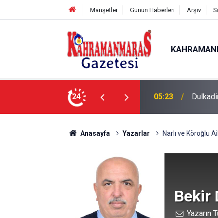
Manşetler
Günün Haberleri
Arşiv
S
KAHRAMAN
BAŞKA
si’nde Gece Mesaisi
24
05:18
MAHALL
Anasayfa
Yazarlar
Narlı ve Köroğlu Ai
Bekir
Yazarın T