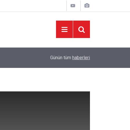
05:13
Başkonuş Yaylası, Tour of
Günün tüm
haberleri