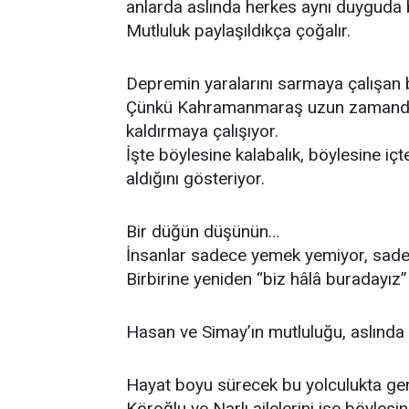
anlarda aslında herkes aynı duyguda bi
Mutluluk paylaşıldıkça çoğalır.
Depremin yaralarını sarmaya çalışan bi
Çünkü Kahramanmaraş uzun zamandır s
kaldırmaya çalışıyor.
İşte böylesine kalabalık, böylesine i
aldığını gösteriyor.
Bir düğün düşünün…
İnsanlar sadece yemek yemiyor, sade
Birbirine yeniden “biz hâlâ buradayız”
Hasan ve Simay’ın mutluluğu, aslınd
Hayat boyu sürecek bu yolculukta genç
Köroğlu ve Narlı ailelerini ise böylesi