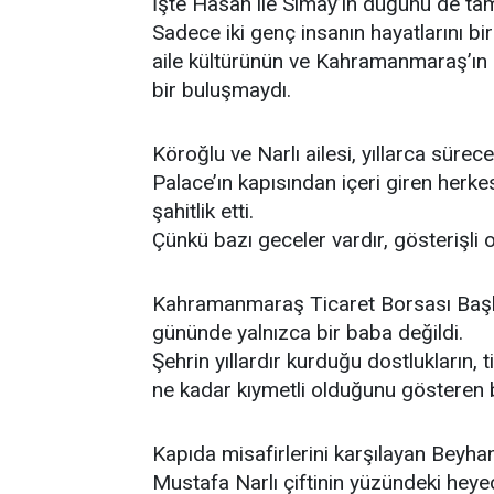
İşte Hasan ile Simay’ın düğünü de tam
Sadece iki genç insanın hayatlarını bir
aile kültürünün ve Kahramanmaraş’ın k
bir buluşmaydı.
Köroğlu ve Narlı ailesi, yıllarca sürece
Palace’ın kapısından içeri giren herk
şahitlik etti.
Çünkü bazı geceler vardır, gösterişli o
Kahramanmaraş Ticaret Borsası Başka
gününde yalnızca bir baba değildi.
Şehrin yıllardır kurduğu dostlukların, 
ne kadar kıymetli olduğunu gösteren b
Kapıda misafirlerini karşılayan Beyha
Mustafa Narlı çiftinin yüzündeki heyec