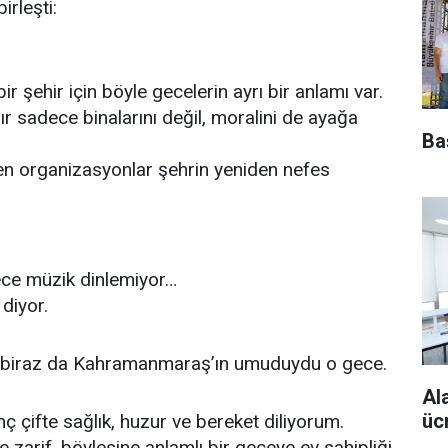
rleşti:
r şehir için böyle gecelerin ayrı bir anlamı var.
adece binalarını değil, moralini de ayağa
Ba
çten organizasyonlar şehrin yeniden nefes
ce müzik dinlemiyor…
 diyor.
a biraz da Kahramanmaraş’ın umuduydu o gece.
Al
üc
 çifte sağlık, huzur ve bereket diliyorum.
ne zarif, böylesine anlamlı bir geceye ev sahipliği