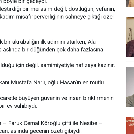
 böyle bir geceydi.
leştirdiği bir merasim değil; dostluğun, vefanın,
adim misafirperverliğinin sahneye çıktığı özel
k bir akrabalığın ilk adımını atarken; Ala
es aslında bir düğünden çok daha fazlasına
lduğu için değil, samimiyetiyle hafızaya kazınır.
nı Mustafa Narlı, oğlu Hasan’ın en mutlu
ticaretle büyüyen güvenin ve insan biriktirmenin
ir ev sahibiydi.
n – Faruk Cemal Köroğlu çifti ile Nesibe –
an, aslında gecenin özeti gibiydi.