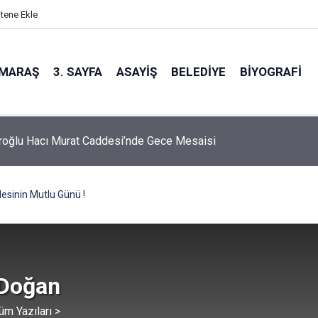
itene Ekle
MARAŞ
3. SAYFA
ASAYIŞ
BELEDIYE
BIYOGRAFI
N AKPINAR 101. MAHALLE TOPLANTISINDA BAĞLARBAŞI
ESİ SAKİNLERİYLE BULUŞTU
lesinin Mutlu Günü !
 Doğan
üm Yazıları >