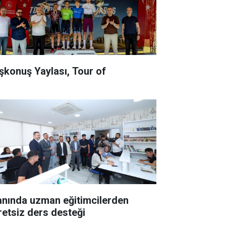
şkonuş Yaylası, Tour of
anında uzman eğitimcilerden
retsiz ders desteği