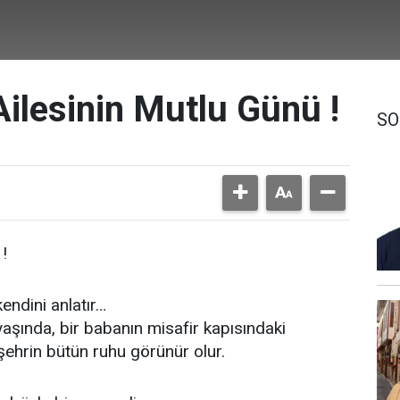
Ailesinin Mutlu Günü !
SO
!
ndini anlatır…
aşında, bir babanın misafir kapısındaki
şehrin bütün ruhu görünür olur.