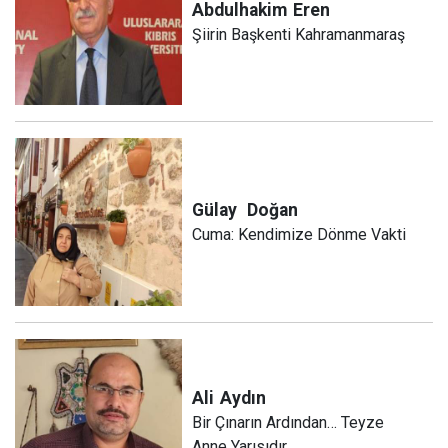
Abdulhakim
Eren
Şiirin Başkenti Kahramanmaraş
Gülay
Doğan
Cuma: Kendimize Dönme Vakti
Ali
Aydın
Bir Çınarın Ardından… Teyze
Anne Yarısıdır