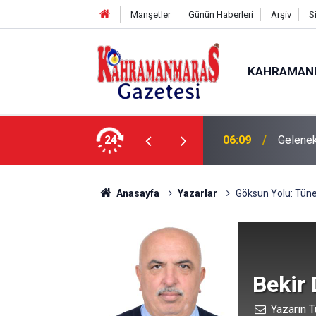
Manşetler
Günün Haberleri
Arşiv
S
KAHRAMAN
24
06:09
Gelenek
Anasayfa
Yazarlar
Göksun Yolu: Tüne
Bekir
Yazarın T