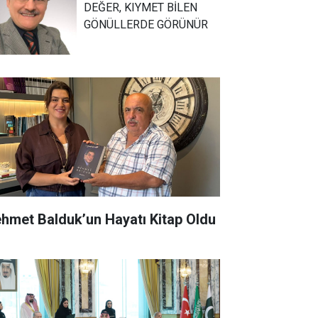
DEĞER, KIYMET BİLEN
GÖNÜLLERDE GÖRÜNÜR
hmet Balduk’un Hayatı Kitap Oldu