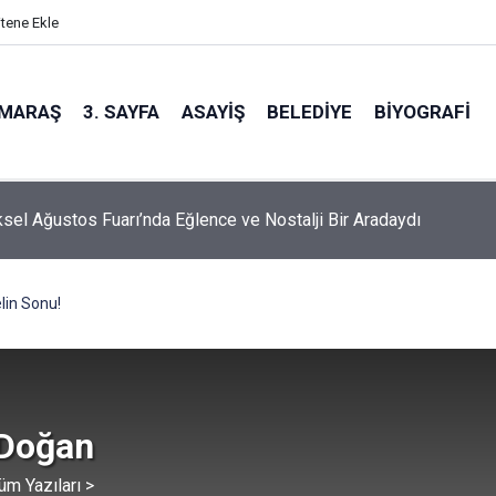
itene Ekle
MARAŞ
3. SAYFA
ASAYIŞ
BELEDIYE
BIYOGRAFI
sel Ağustos Fuarı’nda Eğlence ve Nostalji Bir Aradaydı
lin Sonu!
 Doğan
üm Yazıları >