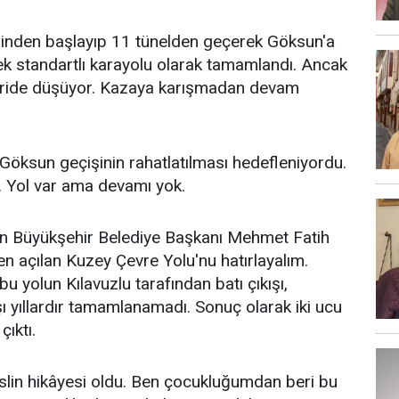
inden başlayıp 11 tünelden geçerek Göksun'a
k standartlı karayolu olarak tamamlandı. Ancak
k şeride düşüyor. Kazaya karışmadan devam
 Göksun geçişinin rahatlatılması hedefleniyordu.
i. Yol var ama devamı yok.
n Büyükşehir Belediye Başkanı Mehmet Fatih
en açılan Kuzey Çevre Yolu'nu hatırlayalım.
u yolun Kılavuzlu tarafından batı çıkışı,
şı yıllardır tamamlanamadı. Sonuç olarak iki ucu
çıktı.
eslin hikâyesi oldu. Ben çocukluğumdan beri bu