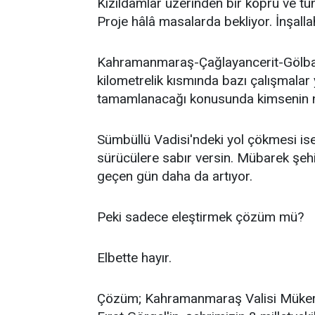
Kızıldamlar üzerinden bir köprü ve t
Proje hâlâ masalarda bekliyor. İnşalla
Kahramanmaraş-Çağlayancerit-Gölbaşı
kilometrelik kısmında bazı çalışmalar
tamamlanacağı konusunda kimsenin net
Sümbüllü Vadisi'ndeki yol çökmesi ise
sürücülere sabır versin. Mübarek şehi
geçen gün daha da artıyor.
Peki sadece eleştirmek çözüm mü?
Elbette hayır.
Çözüm; Kahramanmaraş Valisi Mükerr