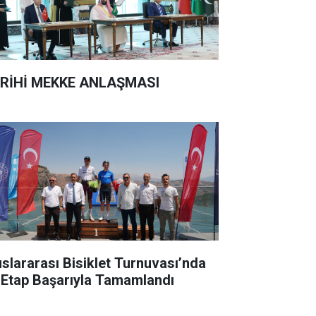
RİHİ MEKKE ANLAŞMASI
uslararası Bisiklet Turnuvası’nda
k Etap Başarıyla Tamamlandı