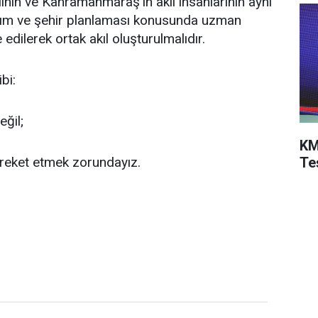
ilinin ve Kahramanmaraş'ın akil insanlarının aynı
ım ve şehir planlaması konusunda uzman
 edilerek ortak akıl oluşturulmalıdır.
bi:
eğil;
KM
Te
areket etmek zorundayız.