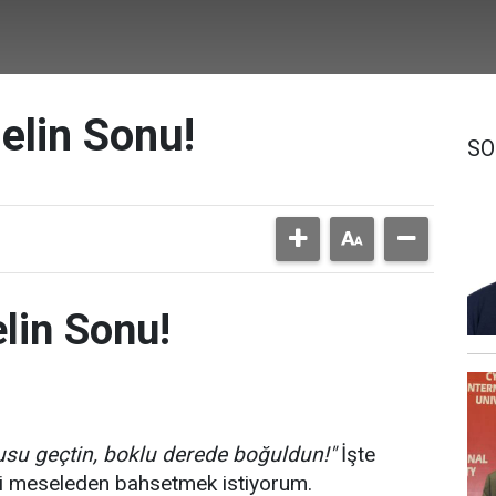
elin Sonu!
SO
lin Sonu!
su geçtin, boklu derede boğuldun!"
İşte
i meseleden bahsetmek istiyorum.