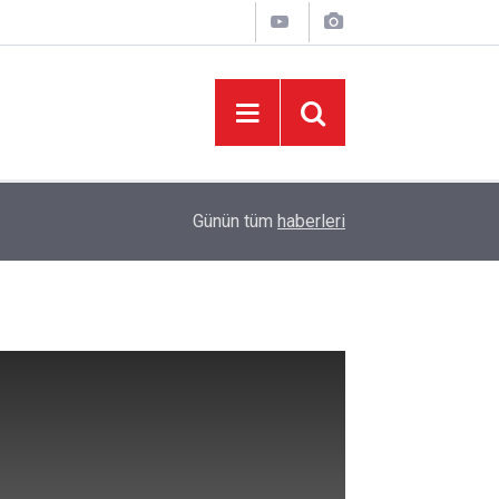
06:05
İklim Dirençli Tarım İçin Güç Birliği
Günün tüm
haberleri