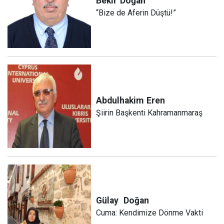
Bekir
Doğan
“Bize de Aferin Düştü!”
Abdulhakim
Eren
Şiirin Başkenti Kahramanmaraş
Gülay
Doğan
Cuma: Kendimize Dönme Vakti