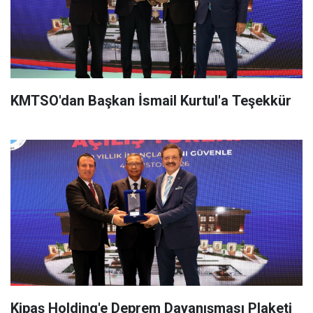
KMTSO'dan Başkan İsmail Kurtul'a Teşekkür
Kipaş Holding'e Deprem Dayanışması Plaketi