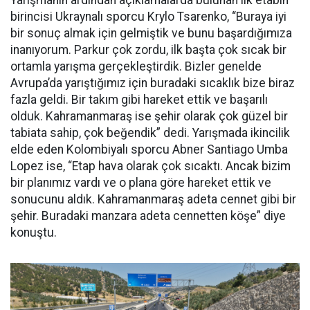
Yarışmanın ardından açıklamalarda bulunan ilk etabın
birincisi Ukraynalı sporcu Krylo Tsarenko, “Buraya iyi
bir sonuç almak için gelmiştik ve bunu başardığımıza
inanıyorum. Parkur çok zordu, ilk başta çok sıcak bir
ortamla yarışma gerçekleştirdik. Bizler genelde
Avrupa’da yarıştığımız için buradaki sıcaklık bize biraz
fazla geldi. Bir takım gibi hareket ettik ve başarılı
olduk. Kahramanmaraş ise şehir olarak çok güzel bir
tabiata sahip, çok beğendik” dedi. Yarışmada ikincilik
elde eden Kolombiyalı sporcu Abner Santiago Umba
Lopez ise, “Etap hava olarak çok sıcaktı. Ancak bizim
bir planımız vardı ve o plana göre hareket ettik ve
sonucunu aldık. Kahramanmaraş adeta cennet gibi bir
şehir. Buradaki manzara adeta cennetten köşe” diye
konuştu.