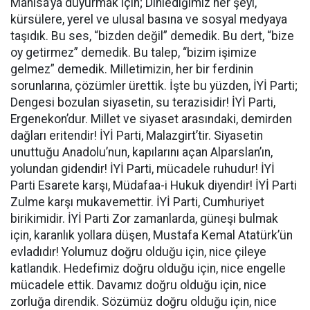
Manisa’ya duyurmak için; Dinlediğimiz her şeyi,
kürsülere, yerel ve ulusal basına ve sosyal medyaya
taşıdık. Bu ses, “bizden değil” demedik. Bu dert, “bize
oy getirmez” demedik. Bu talep, “bizim işimize
gelmez” demedik. Milletimizin, her bir ferdinin
sorunlarına, çözümler ürettik. İşte bu yüzden, İYİ Parti;
Dengesi bozulan siyasetin, su terazisidir! İYİ Parti,
Ergenekon’dur. Millet ve siyaset arasındaki, demirden
dağları eritendir! İYİ Parti, Malazgirt’tir. Siyasetin
unuttuğu Anadolu’nun, kapılarını açan Alparslan’ın,
yolundan gidendir! İYİ Parti, mücadele ruhudur! İYİ
Parti Esarete karşı, Müdafaa-i Hukuk diyendir! İYİ Parti
Zulme karşı mukavemettir. İYİ Parti, Cumhuriyet
birikimidir. İYİ Parti Zor zamanlarda, güneşi bulmak
için, karanlık yollara düşen, Mustafa Kemal Atatürk’ün
evladıdır! Yolumuz doğru olduğu için, nice çileye
katlandık. Hedefimiz doğru olduğu için, nice engelle
mücadele ettik. Davamız doğru olduğu için, nice
zorluğa direndik. Sözümüz doğru olduğu için, nice