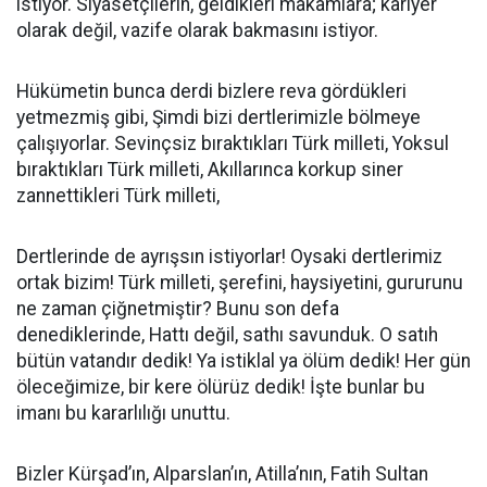
istiyor. Siyasetçilerin, geldikleri makamlara; kariyer
olarak değil, vazife olarak bakmasını istiyor.
Hükümetin bunca derdi bizlere reva gördükleri
yetmezmiş gibi, Şimdi bizi dertlerimizle bölmeye
çalışıyorlar. Sevinçsiz bıraktıkları Türk milleti, Yoksul
bıraktıkları Türk milleti, Akıllarınca korkup siner
zannettikleri Türk milleti,
Dertlerinde de ayrışsın istiyorlar! Oysaki dertlerimiz
ortak bizim! Türk milleti, şerefini, haysiyetini, gururunu
ne zaman çiğnetmiştir? Bunu son defa
denediklerinde, Hattı değil, sathı savunduk. O satıh
bütün vatandır dedik! Ya istiklal ya ölüm dedik! Her gün
öleceğimize, bir kere ölürüz dedik! İşte bunlar bu
imanı bu kararlılığı unuttu.
Bizler Kürşad’ın, Alparslan’ın, Atilla’nın, Fatih Sultan