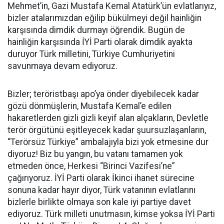
Mehmet’in, Gazi Mustafa Kemal Atatürk’ün evlatlarıyız,
bizler atalarımızdan eğilip bükülmeyi değil hainliğin
karşısında dimdik durmayı öğrendik. Bugün de
hainliğin karşısında İYİ Parti olarak dimdik ayakta
duruyor Türk milletini, Türkiye Cumhuriyetini
savunmaya devam ediyoruz.
Bizler; teröristbaşı apo’ya önder diyebilecek kadar
gözü dönmüşlerin, Mustafa Kemal’e edilen
hakaretlerden gizli gizli keyif alan alçakların, Devletle
terör örgütünü eşitleyecek kadar şuursuzlaşanların,
“Terörsüz Türkiye” ambalajıyla bizi yok etmesine dur
diyoruz! Biz bu yangın, bu vatanı tamamen yok
etmeden önce, Herkesi “Birinci Vazifesi’ne”
çağırıyoruz. İYİ Parti olarak İkinci ihanet sürecine
sonuna kadar hayır diyor, Türk vatanının evlatlarını
bizlerle birlikte olmaya son kale iyi partiye davet
ediyoruz. Türk milleti unutmasın, kimse yoksa İYİ Parti