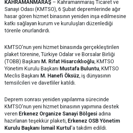
KAHRAMANMARAŞ
– Kahramanmaraş Ticaret ve
Sanayi Odası (KMTSO), 6 Şubat depremlerinde ağır
hasar gören hizmet binasının yeniden inşa edilmesine
katkı sağlayan kurum ve kuruluşları düzenlediği
törenle onurlandırdı.
KMTSO'nun yeni hizmet binasında gerçekleştirilen
plaket törenine, Türkiye Odalar ve Borsalar Birliği
(TOBB) Başkanı
M. Rifat Hisarcıklıoğlu
, KMTSO
Yönetim Kurulu Başkanı
Mustafa Buluntu
, KMTSO
Meclis Başkanı
M. Hanefi Öksüz
, iş dünyasının
temsilcileri ve davetliler katıldı.
Deprem sonrası yeniden yapılanma sürecinde
KMTSO'nun yeni hizmet binasının yapımına destek
veren
Erkenez Organize Sanayi Bölgesi
adına
hazırlanan teşekkür plaketi,
Erkenez OSB Yönetim
Kurulu Başkanı İsmail Kurtul
'a takdim edildi.