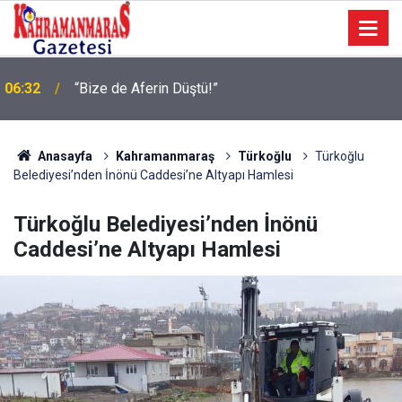
06:32
“Bize de Aferin Düştü!”
Geleneksel Ağustos Fuarı’nda Eğlence ve Nostalji
06:09
Bir Aradaydı
Anasayfa
Kahramanmaraş
Türkoğlu
Türkoğlu
Belediyesi’nden İnönü Caddesi’ne Altyapı Hamlesi
Türkoğlu Belediyesi’nden İnönü
Caddesi’ne Altyapı Hamlesi