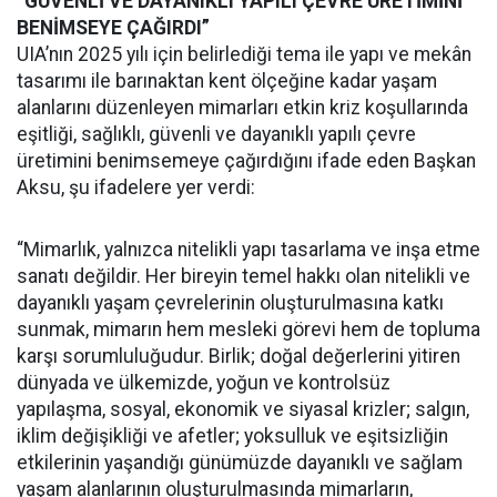
“GÜVENLİ VE DAYANIKLI YAPILI ÇEVRE ÜRETİMİNİ
BENİMSEYE ÇAĞIRDI”
UIA’nın 2025 yılı için belirlediği tema ile yapı ve mekân
tasarımı ile barınaktan kent ölçeğine kadar yaşam
alanlarını düzenleyen mimarları etkin kriz koşullarında
eşitliği, sağlıklı, güvenli ve dayanıklı yapılı çevre
üretimini benimsemeye çağırdığını ifade eden Başkan
Aksu, şu ifadelere yer verdi:
“Mimarlık, yalnızca nitelikli yapı tasarlama ve inşa etme
sanatı değildir. Her bireyin temel hakkı olan nitelikli ve
dayanıklı yaşam çevrelerinin oluşturulmasına katkı
sunmak, mimarın hem mesleki görevi hem de topluma
karşı sorumluluğudur. Birlik; doğal değerlerini yitiren
dünyada ve ülkemizde, yoğun ve kontrolsüz
yapılaşma, sosyal, ekonomik ve siyasal krizler; salgın,
iklim değişikliği ve afetler; yoksulluk ve eşitsizliğin
etkilerinin yaşandığı günümüzde dayanıklı ve sağlam
yaşam alanlarının oluşturulmasında mimarların,