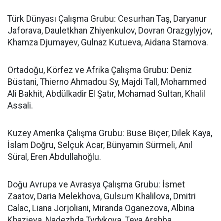
Türk Dünyası Çalışma Grubu: Cesurhan Taş, Daryanur
Jaforava, Dauletkhan Zhiyenkulov, Dovran Orazgylyjov,
Khamza Djumayev, Gulnaz Kutueva, Aidana Stamova.
Ortadoğu, Körfez ve Afrika Çalışma Grubu: Deniz
Büstani, Thierno Ahmadou Sy, Majdi Tall, Mohammed
Ali Bakhit, Abdülkadir El Şatır, Mohamad Sultan, Khalil
Assali.
Kuzey Amerika Çalışma Grubu: Buse Biçer, Dilek Kaya,
İslam Doğru, Selçuk Acar, Bünyamin Sürmeli, Anıl
Süral, Eren Abdullahoğlu.
Doğu Avrupa ve Avrasya Çalışma Grubu: İsmet
Zaatov, Daria Melekhova, Gulsum Khalilova, Dmitri
Calac, Liana Jorjoliani, Miranda Oganezova, Albina
Khazieva, Nadezhda Tydykova, Teya Arshba