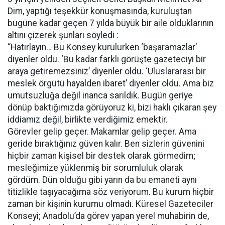
Dim, yaptığı teşekkür konuşmasında, kuruluştan
bugüne kadar geçen 7 yılda büyük bir aile olduklarının
altını çizerek şunları söyledi :
“Hatırlayın… Bu Konsey kurulurken ‘başaramazlar’
diyenler oldu. ‘Bu kadar farklı görüşte gazeteciyi bir
araya getiremezsiniz’ diyenler oldu. ‘Uluslararası bir
meslek örgütü hayalden ibaret’ diyenler oldu. Ama biz
umutsuzluğa değil inanca sarıldık. Bugün geriye
dönüp baktığımızda görüyoruz ki, bizi haklı çıkaran şey
iddiamız değil, birlikte verdiğimiz emektir.
Görevler gelip geçer. Makamlar gelip geçer. Ama
geride bıraktığınız güven kalır. Ben sizlerin güvenini
hiçbir zaman kişisel bir destek olarak görmedim;
mesleğimize yüklenmiş bir sorumluluk olarak
gördüm. Dün olduğu gibi yarın da bu emaneti aynı
titizlikle taşıyacağıma söz veriyorum. Bu kurum hiçbir
zaman bir kişinin kurumu olmadı. Küresel Gazeteciler
Konseyi; Anadolu’da görev yapan yerel muhabirin de,