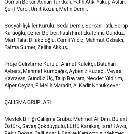
Osman Bekâr, Adnan Türkkan, Fatih Atik, Yakup Aslan,
Şerif Varol, Ümit Kozan, Metin Demir.
Sosyal İlişkiler Kurulu: Seda Demir, Serkan Tatlı, Serap
Karaoğlu, Özner Berber, Fatih Fırat Ekaterina Gündüz,
Mert Talat Dilekçioğlu, Cemil Yıldız, Mahmut Özbalcı,
Fatma Sumer, Zeliha Akkuş.
Proje Geliştirme Kurulu: Ahmet Külekçi, Batuhan
Aybers, Mehmet Kumcağız, Aybeniz Küzeci, Veysel
Kavrayan, Gündüz Üç, Talip Bayram, Necdet Yıldırım,
Alper Ceylan, F. Melih Maradit, A. Kadir Konuksever.
ÇALIŞMA GRUPLARI
Meslek Birliği Çalışma Grubu: Mehmet Ali Dim. Bülent
Öztürk, Savaş Çokduygulu, Lütfü Karakaş, İsrafil Avcı,
Bekir Doğan, Celil Acar, Hüsniye Karakoyun, Mehmet