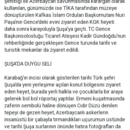
şehitliği ile Azerbaycan savunmasında karargah olarak
kullanılan, günümüzde ise TİKA tarafından müzeye
dönüştürülen Kafkas İslam Orduları Başkomutanı Nuri
Paşa’nın Gence’deki evini ziyaret eden KGK heyeti
daha sonra karayoluyla Şuşa'ya geçti. TC Gence
Başkonsolosluğu Ticaret Ateşesi Kadir Gündoğdu’nun
rehberliğinde gerçekleşen Gence turunda tarihi ve
turistik mekanlar da ziyaret edildi.
ŞUŞA’DA DUYGU SELİ
Karabağ’ın incisi olarak gösterilen tarihi Türk şehri
Şuşa’da yeni yerleşime açılan konut bölgesini ziyaret
eden heyet, burada yerli halkla ve çocuklarla bir araya
gelerek bol bol röportaj yaptılar. Ermeni kuşatmasında
zaferin sembolü haline dönüşen Cıdır Düzü denilen
tepeyi de gezen heyet, Azerbaycanlı askerlerin
insanüstü bir çabayla tırmandıkları uçurumun üstünde
ve tarihi Şuşa surlarının önünde hatıra fotoğrafları da