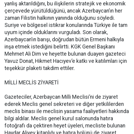
yanlış aktarıldığını, bu ilişkilerin stratejik ve ekonomik
çerçevede yürütüldüğünü, ancak Azerbaycan’ın her
zaman Filistin halkının yanında olduğunu söyledi.
Suriye ve bölgesel istikrar konularında Türkiye ile tam
uyum içinde olduklarını vurguladı. Son olarak,
Azerbaycan’ın barışı, doğrudan bütün Ermeni halkıyla
inşa etmek istediğini belirtti. KGK Genel Başkanı
Mehmet Ali Dim ve heyette bulunan duayen gazeteci
Yavuz Donat, Hikmet Hacıyev’e katkı ve katılımları için
teşekkür plaketi takdim ettiler.
MİLLİ MECLİS ZİYARETİ
Gazeteciler, Azerbaycan Milli Meclisi’ni de ziyaret
ederek Meclis genel sekreteri ve diğer yetkililerden
meclis binası ile meclisin yasama faaliyetleri hakkında
bilgi aldılar. Meclis genel kurul salonunda hatıra
fotoğrafı da çektiren heyet üyeleri, mecliste bulunan
Haydar Aliyev kitaplığı ve hatıra holünü de ziyaret