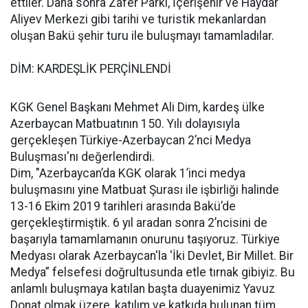
ettiler. Daha sonra Zafer Parkı, İçerişehir ve Haydar
Aliyev Merkezi gibi tarihi ve turistik mekanlardan
oluşan Bakü şehir turu ile buluşmayı tamamladılar.
DİM: KARDEŞLİK PERÇİNLENDİ
KGK Genel Başkanı Mehmet Ali Dim, kardeş ülke
Azerbaycan Matbuatının 150. Yılı dolayısıyla
gerçekleşen Türkiye-Azerbaycan 2’nci Medya
Buluşması'nı değerlendirdi.
Dim, "Azerbaycan’da KGK olarak 1’inci medya
buluşmasını yine Matbuat Şurası ile işbirliği halinde
13-16 Ekim 2019 tarihleri arasında Bakü’de
gerçekleştirmiştik. 6 yıl aradan sonra 2’ncisini de
başarıyla tamamlamanın onurunu taşıyoruz. Türkiye
Medyası olarak Azerbaycan'la 'İki Devlet, Bir Millet. Bir
Medya” felsefesi doğrultusunda etle tırnak gibiyiz. Bu
anlamlı buluşmaya katılan başta duayenimiz Yavuz
Donat olmak üzere, katılım ve katkıda bulunan tüm