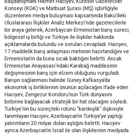
Başdanışmanı Hikmet Hacıyev, Küresel Gazeteciler
Konseyi (KGK) ve Matbuat Şurası (MŞ) işbirliğiyle
düzenlenen medya buluşması kapsamında Bakü’deki
Uluslararası İlişkiler Analiz Merkezi'nde gazetecilerle
bir araya gelerek, Azerbaycan-Ermenistan barış süreci,
bölgesel iş birliği ve Türkiye ile ilişkiler hakkında
açıklamalarda bulundu ve soruları cevapladı. Hacıyev,
17 maddelik barış anlaşması metninin hazırlandığını ve
Ermenistan’ın da buna sıcak baktığını belirtti. Ancak
Ermenistan Anayasası'ndaki Karabağ maddesinin
değişmesinin barış için elzem olduğunu vurguladı.
Barışın sağlanması halinde Güney Kafkasya’da
ekonomik iş birliklerinin önünün açılacağını ifade eden
Hacıyev, Zengezur Koridoru’nun Türk dünyasını
birbirine bağlayacak stratejik bir hat olacağını söyledi.
Türkiye'nin bu süreçteki rolünü "kardeşlik" ilişkisiyle
tanımlayan Hacıyev, Azerbaycan’ın Türkiye’ye yaptığı
yatırımların 20 milyar doları aştığını belirtti. Hacıyev
ayrıca Azerbaycan’ın İsrail ile olan ilişkilerinin medyada