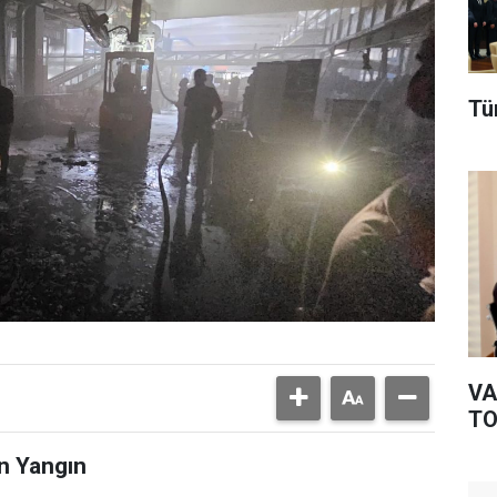
Tü
VA
TO
n Yangın