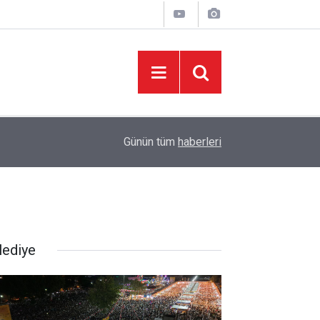
10:57
KMTSO'DAN MUSTAFA NARLI'YA HİZMET PLA
Günün tüm
haberleri
lediye