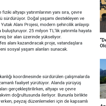
iziki altyapı yatırımlarının yanı sıra, çevre
ü sürdürüyor. Doğal yaşamı destekleyen ve
Yutak Alanı Projesi, modern şehircilik anlayışı
a buluşturuyor. 25 milyon TL’lik yatırımla hayata
niş bir alan üzerinde yükseliyor.
“D
es alanı kazandıracak proje, vatandaşlara
Ol
 yeni sosyal yaşam alanları sunacak.
kanlığı koordinesinde sürdürülen çalışmalarda
ş zamanlı faaliyet yürütüyor. Alanda yürüyüş
arı gerçekleştirilirken, altyapı ve çevre
kvim doğrultusunda ilerliyor. Bununla birlikte
rerken, peyzaj düzenlemeleri için de kapsamlı