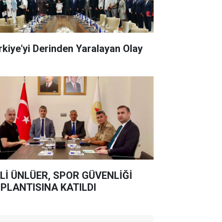
rkiye'yi Derinden Yaralayan Olay
Lİ ÜNLÜER, SPOR GÜVENLİĞİ
PLANTISINA KATILDI