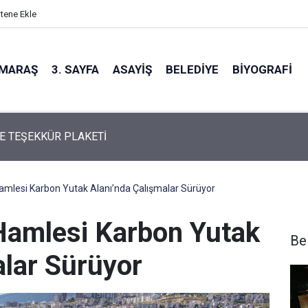
itene Ekle
MARAŞ
3. SAYFA
ASAYIŞ
BELEDIYE
BIYOGRAFI
'DAN KEMAL KARAKÜÇÜK'E ÖZEL ONUR ÖDÜLÜ
amlesi Karbon Yutak Alanı’nda Çalışmalar Sürüyor
Hamlesi Karbon Yutak
Be
alar Sürüyor