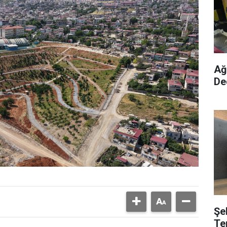
Ağ
De
Şe
Te