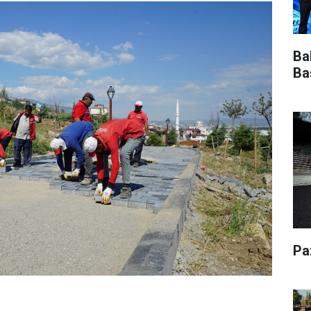
Ba
Ba
Pa