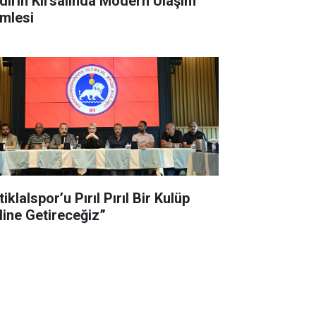
dırın Kırsalında Modern Ulaşım
mlesi
tiklalspor’u Pırıl Pırıl Bir Kulüp
line Getireceğiz”