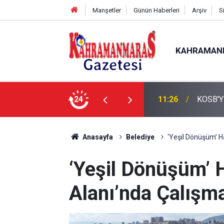
Manşetler
Günün Haberleri
Arşiv
S
KAHRAMAN
24
11:09
KMTSO
Anasayfa
Belediye
‘Yeşil Dönüşüm’ H
‘Yeşil Dönüşüm’ 
Alanı’nda Çalışm