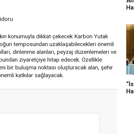
An
Ha
idoru
kın konumuyla dikkat çekecek Karbon Yutak
 yoğun temposundan uzaklaşabilecekleri önemli
ları, dinlenme alanları, peyzaj düzenlemeleri ve
bundan ziyaretçiye hitap edecek. Özellikle
yeni bir buluşma noktası oluşturacak alan, şehir
nemli katkılar sağlayacak.
“İs
Ha