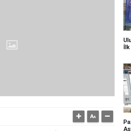
Ul
İl
Pa
As