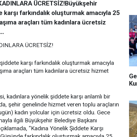
ADINLARA ÜCRETSİZ!Büyükşehir
e karşı farkındalık oluşturmak amacıyla 25
şıma araçları tüm kadınlara ücretsiz
..
DINLARA ÜCRETSİZ!
 şiddete karşı farkındalık oluşturmak amacıyla
ıma araçları tüm kadınlara ücretsiz hizmet
Ge
Ku
 kadınlara yönelik şiddete karşı anlamlı bir
a, şehir genelinde hizmet veren toplu araçların
n) kadın yolcular için ücretsiz oldu. Gece
yla ilgili Büyükşehir Belediye Başkanı
açıklamada, “Kadına Yönelik Şiddete Karşı
Gününde farkındalık oluşturmak amacıyla 25