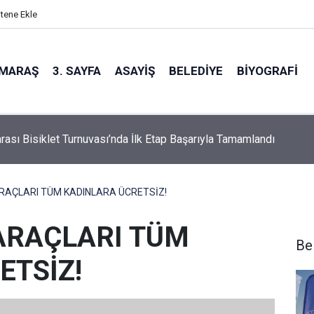
itene Ekle
MARAŞ
3. SAYFA
ASAYIŞ
BELEDIYE
BIYOGRAFI
z Yakın mı?
RAÇLARI TÜM KADINLARA ÜCRETSİZ!
ARAÇLARI TÜM
Be
ETSİZ!