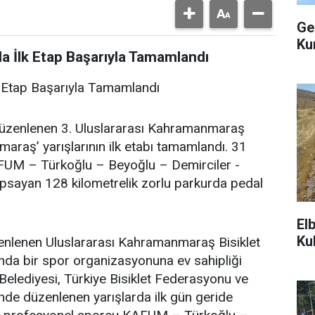
Ge
Ku
da İlk Etap Başarıyla Tamamlandı
lk Etap Başarıyla Tamamlandı
düzenlenen 3. Uluslararası Kahramanmaraş
araş’ yarışlarının ilk etabı tamamlandı. 31
FUM – Türkoğlu – Beyoğlu – Demirciler -
psayan 128 kilometrelik zorlu parkurda pedal
El
Ku
nlenen Uluslararası Kahramanmaraş Bisiklet
ında bir spor organizasyonuna ev sahipliği
lediyesi, Türkiye Bisiklet Federasyonu ve
inde düzenlenen yarışlarda ilk gün geride