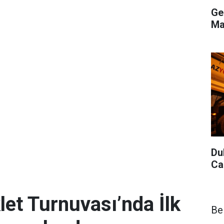
Ge
Ma
Du
Ca
let Turnuvası’nda İlk
Be