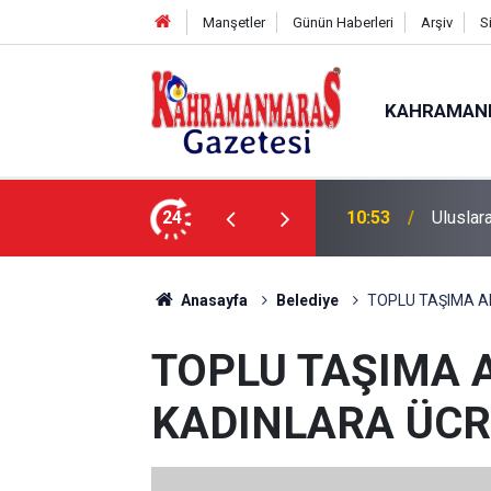
Manşetler
Günün Haberleri
Arşiv
S
KAHRAMAN
nda İlk Etap Başarıyla Tamamlandı
24
10:09
Sonumu
Anasayfa
Belediye
TOPLU TAŞIMA A
TOPLU TAŞIMA 
KADINLARA ÜCR