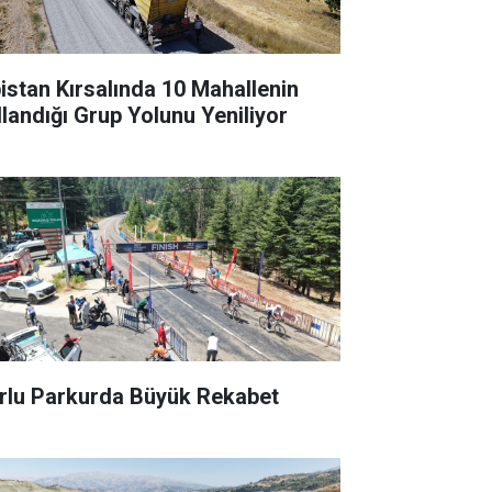
bistan Kırsalında 10 Mahallenin
llandığı Grup Yolunu Yeniliyor
rlu Parkurda Büyük Rekabet