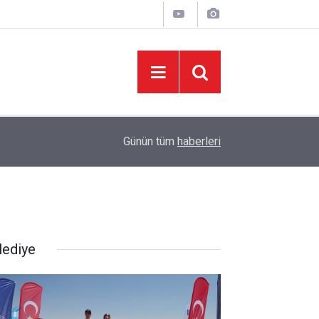
08:06
Sonumuz Yakın mı?
Günün tüm
haberleri
lediye