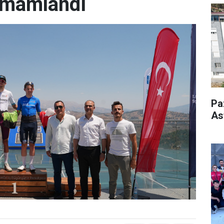
amamlandı
Pa
As