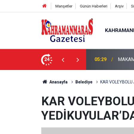
Manşetler
Günün Haberleri
Arşiv
S
KAHRAMAN
SME
24
05:11
Bugün D
Anasayfa
Belediye
KAR VOLEYBOLU 
KAR VOLEYBOLU
YEDİKUYULAR’DA