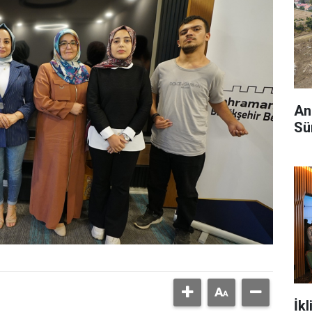
And
Sü
İkl