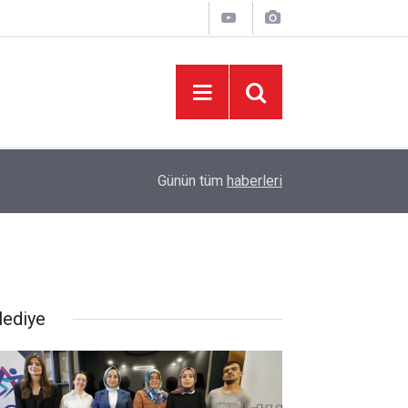
09:01
“Okul yaptıracağım, devlete bağışlayacağım.”
Günün tüm
haberleri
lediye