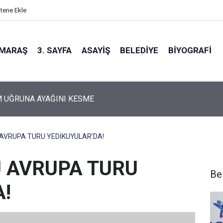
itene Ekle
MARAŞ
3. SAYFA
ASAYIŞ
BELEDIYE
BIYOGRAFI
osta Gidiyorum!
AVRUPA TURU YEDİKUYULAR’DA!
 AVRUPA TURU
Be
!