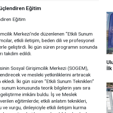
üçlendiren Eğitim
ndiren Eğitim
imcilik Merkezi’nde düzenlenen “Etkili Sunum
cılar, etkili iletişim, beden dili ve profesyonel
erle geliştirdi. İki gün süren programın sonunda
rı takdim edildi.
Ul
İl
nin Sosyal Girişimcilik Merkezi (SOGEM),
ndirecek ve mesleki yetkinliklerini artıracak
ekledi. İki gün süren “Etkili Sunum Teknikleri”
 ve sunum konusunda teorik bilgilerin yanı sıra
 geliştirme imkânı buldu. İş ve Meslek
ilen eğitimlerde; etkili anlatım teknikleri,
 ve vurgu, dinleyiciyle etkili iletişim kurma