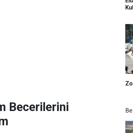
El
Ku
Zo
 Becerilerini
Be
im