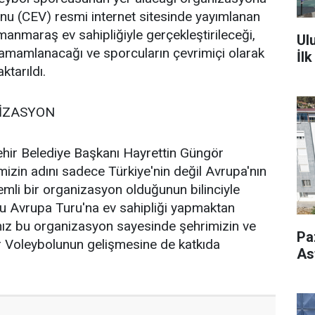
nu (CEV) resmi internet sitesinde yayımlanan
amanmaraş ev sahipliğiyle gerçekleştirileceği,
Ul
 tamamlanacağı ve sporcuların çevrimiçi olarak
İl
aktarıldı.
NİZASYON
ehir Belediye Başkanı Hayrettin Güngör
mizin adını sadece Türkiye'nin değil Avrupa'nın
mli bir organizasyon olduğunun bilinciyle
 Avrupa Turu'na ev sahipliği yapmaktan
ız bu organizasyon sayesinde şehrimizin ve
Pa
ar Voleybolunun gelişmesine de katkıda
As