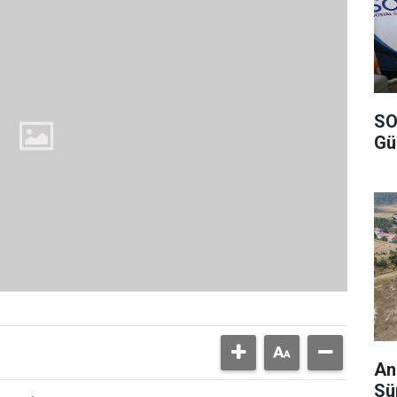
SO
Gü
And
Sü