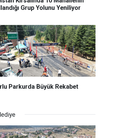
bistan Kırsalında 10 Mahallenin
llandığı Grup Yolunu Yeniliyor
rlu Parkurda Büyük Rekabet
lediye