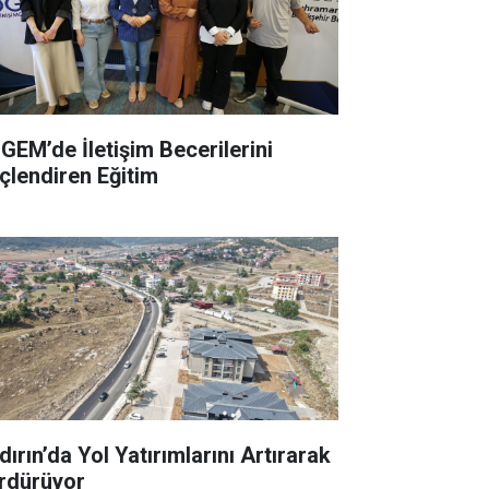
GEM’de İletişim Becerilerini
çlendiren Eğitim
ırın’da Yol Yatırımlarını Artırarak
rdürüyor