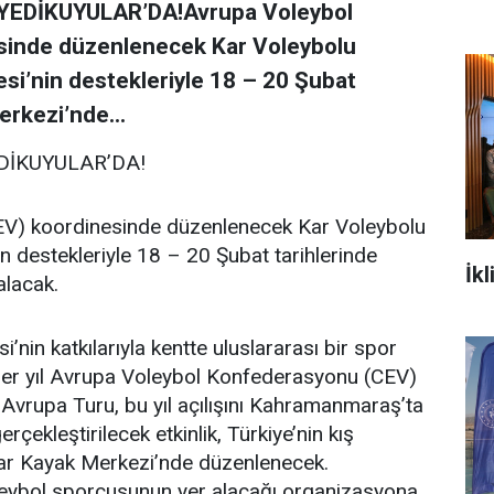
EDİKUYULAR’DA!Avrupa Voleybol
sinde düzenlenecek Kar Voleybolu
si’nin destekleriyle 18 – 20 Şubat
erkezi’nde...
DİKUYULAR’DA!
V) koordinesinde düzenlenecek Kar Voleybolu
n destekleriyle 18 – 20 Şubat tarihlerinde
İkl
alacak.
in katkılarıyla kentte uluslararası bir spor
er yıl Avrupa Voleybol Konfederasyonu (CEV)
Avrupa Turu, bu yıl açılışını Kahramanmaraş’ta
çekleştirilecek etkinlik, Türkiye’nin kış
lar Kayak Merkezi’nde düzenlenecek.
oleybol sporcusunun yer alacağı organizasyona