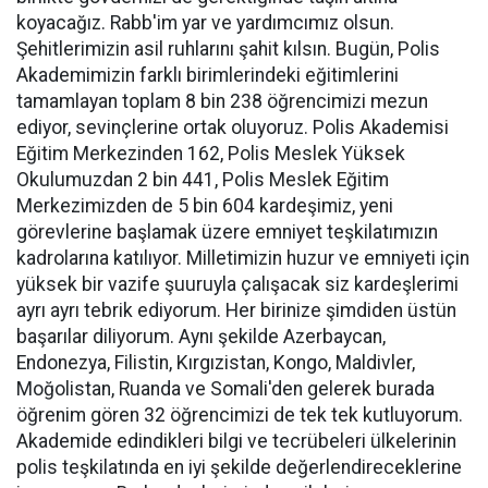
koyacağız. Rabb'im yar ve yardımcımız olsun.
Şehitlerimizin asil ruhlarını şahit kılsın. Bugün, Polis
Akademimizin farklı birimlerindeki eğitimlerini
tamamlayan toplam 8 bin 238 öğrencimizi mezun
ediyor, sevinçlerine ortak oluyoruz. Polis Akademisi
Eğitim Merkezinden 162, Polis Meslek Yüksek
Okulumuzdan 2 bin 441, Polis Meslek Eğitim
Merkezimizden de 5 bin 604 kardeşimiz, yeni
görevlerine başlamak üzere emniyet teşkilatımızın
kadrolarına katılıyor. Milletimizin huzur ve emniyeti için
yüksek bir vazife şuuruyla çalışacak siz kardeşlerimi
ayrı ayrı tebrik ediyorum. Her birinize şimdiden üstün
başarılar diliyorum. Aynı şekilde Azerbaycan,
Endonezya, Filistin, Kırgızistan, Kongo, Maldivler,
Moğolistan, Ruanda ve Somali'den gelerek burada
öğrenim gören 32 öğrencimizi de tek tek kutluyorum.
Akademide edindikleri bilgi ve tecrübeleri ülkelerinin
polis teşkilatında en iyi şekilde değerlendireceklerine