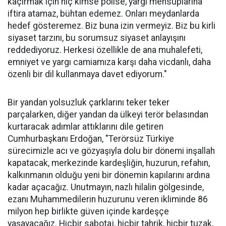
kaçırmak için hiç kimse polise, yargı mensuplarına
iftira atamaz, bühtan edemez. Onları meydanlarda
hedef gösteremez. Biz buna izin vermeyiz. Biz bu kirli
siyaset tarzını, bu sorumsuz siyaset anlayışını
reddediyoruz. Herkesi özellikle de ana muhalefeti,
emniyet ve yargı camiamıza karşı daha vicdanlı, daha
özenli bir dil kullanmaya davet ediyorum."
Bir yandan yolsuzluk çarklarını teker teker
parçalarken, diğer yandan da ülkeyi terör belasından
kurtaracak adımlar attıklarını dile getiren
Cumhurbaşkanı Erdoğan, "Terörsüz Türkiye
sürecimizle acı ve gözyaşıyla dolu bir dönemi inşallah
kapatacak, merkezinde kardeşliğin, huzurun, refahın,
kalkınmanın olduğu yeni bir dönemin kapılarını ardına
kadar açacağız. Unutmayın, nazlı hilalin gölgesinde,
ezanı Muhammedilerin huzurunu veren ikliminde 86
milyon hep birlikte güven içinde kardeşçe
yaşayacağız. Hiçbir sabotaj, hiçbir tahrik, hiçbir tuzak,