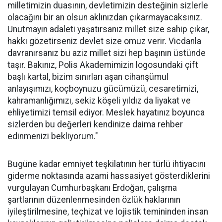
milletimizin duasının, devletimizin desteğinin sizlerle
olacağını bir an olsun aklınızdan çıkarmayacaksınız.
Unutmayın adaleti yaşatırsanız millet size sahip çıkar,
hakkı gözetirseniz devlet size omuz verir. Vicdanla
davranırsanız bu aziz millet sizi hep başının üstünde
taşır. Bakınız, Polis Akademimizin logosundaki çift
başlı kartal, bizim sınırları aşan cihanşümul
anlayışımızı, koçboynuzu gücümüzü, cesaretimizi,
kahramanlığımızı, sekiz köşeli yıldız da liyakat ve
ehliyetimizi temsil ediyor. Meslek hayatınız boyunca
sizlerden bu değerleri kendinize daima rehber
edinmenizi bekliyorum."
Bugüne kadar emniyet teşkilatının her türlü ihtiyacını
giderme noktasında azami hassasiyet gösterdiklerini
vurgulayan Cumhurbaşkanı Erdoğan, çalışma
şartlarının düzenlenmesinden özlük haklarının
iyileştirilmesine, teçhizat ve lojistik temininden insan