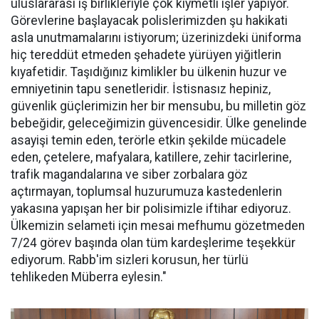
uluslararası iş birlikleriyle çok kıymetli işler yapıyor.
Görevlerine başlayacak polislerimizden şu hakikati
asla unutmamalarını istiyorum; üzerinizdeki üniforma
hiç tereddüt etmeden şehadete yürüyen yiğitlerin
kıyafetidir. Taşıdığınız kimlikler bu ülkenin huzur ve
emniyetinin tapu senetleridir. İstisnasız hepiniz,
güvenlik güçlerimizin her bir mensubu, bu milletin göz
bebeğidir, geleceğimizin güvencesidir. Ülke genelinde
asayişi temin eden, terörle etkin şekilde mücadele
eden, çetelere, mafyalara, katillere, zehir tacirlerine,
trafik magandalarına ve siber zorbalara göz
açtırmayan, toplumsal huzurumuza kastedenlerin
yakasına yapışan her bir polisimizle iftihar ediyoruz.
Ülkemizin selameti için mesai mefhumu gözetmeden
7/24 görev başında olan tüm kardeşlerime teşekkür
ediyorum. Rabb'im sizleri korusun, her türlü
tehlikeden Müberra eylesin."