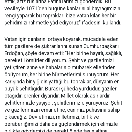
ettik, aziz ruhlarına Fatiha'larımızı gönderdik. Bu
vesileyle 1071'den bugüne kanlarını al bayrağımızın
rengi yaparak bu toprakları bize vatan kılan her bir
şehidimizi rahmetle yâd ediyoruz" ifadesini kullandı.
Vatan için canlarını ortaya koyarak, mücadele eden
tüm gazilere de şükranlarını sunan Cumhurbaşkanı
Erdoğan, şöyle devam etti: "Her birine hayırlı, sağlıklı,
bereketli ömürler diliyorum. Şehit ve gazilerimizi
yetiştiren anne ve babaların o mübarek ellerinden
öpüyorum, her birine hürmetlerimi sunuyorum. Her
karışında bir yiğidin yattığı bu topraklar, dünyanın en
büyük şehitliğidir. Burası şüheda yurdudur, gaziler
otağıdır, erenler diyarıdır. Millet olarak asırlardır
şehitlerimizle yaşıyor, şehitlerimizle yürüyoruz. Şehit
ve gazilerimizin emanetine, canımız pahasına sahip
çıkacağız. Devletimizi, milletimizi, birlik ve
beraberliğimizi daha da güçlendirmek için elimizle
birlikte gövdemizi de gerektiğinde taşın altına