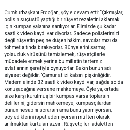
Cumhurbaşkanı Erdoğan, şöyle devam etti: "Çıkmışlar,
polisin suçüstü yaptığı bir rüşvet rezaletini aklamak
için kumpas yalanına sarılıyorlar. Elimizde şu kadar
saatlik video kaydı var diyorlar. Sadece polislerimizi
değil rüşvetin peşine düşen hâkim, savcılarımızı da
töhmet altında bırakıyorlar. Bünyelerini sarmış
yolsuzluk virüsünü temizlemek, rüşvetçilerle
mücadele etmek yerine bu milletin tertemiz
evlatlarının şerefiyle oynuyorlar. Bakın bunun adı
siyaset değildir. 'Çamur at izi kalsın' pişkinliğidir.
Madem elinde 32 saatlik video kaydı var, sağda solda
konuşacağına versene mahkemeye. Öyle ya, ortada
size karşı kurulmuş bir kumpas varsa toplarsın
delillerini, gidersin mahkemeye, kumpasçılardan
bunun hesabını sorarsın ama bunu yapmıyorsan,
söylediklerini ispat edemiyorsan müfteri olarak
anılmaktan kurtulamazsın. Rüşvetçileri adaletten