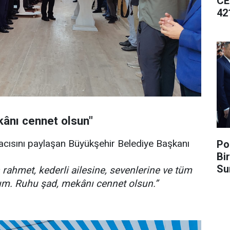
CE
42
ânı cennet olsun"
n acısını paylaşan Büyükşehir Belediye Başkanı
Po
Bi
Su
rahmet, kederli ailesine, sevenlerine ve tüm
um. Ruhu şad, mekânı cennet olsun.”