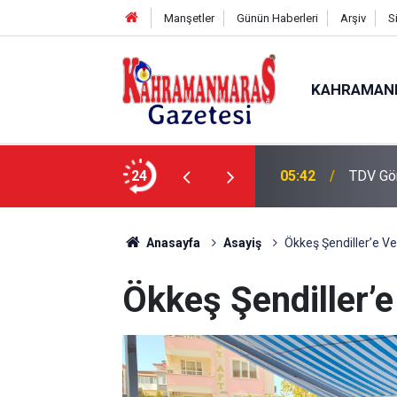
Manşetler
Günün Haberleri
Arşiv
S
KAHRAMAN
de Çalışmalar Tamamlanıyor”
24
05:42
TDV Gö
Anasayfa
Asayiş
Ökkeş Şendiller’e V
Ökkeş Şendiller’