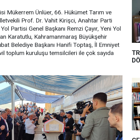
si Mükerrem Ünlüer, 66. Hükümet Tarım ve
ekili Prof. Dr. Vahit Kirişci, Anahtar Parti
 Yol Partisi Genel Başkanı Remzi Çayır, Yeni Yol
rfan Karatutlu, Kahramanmaraş Büyükşehir
ubat Belediye Başkanı Hanifi Toptaş, İl Emniyet
TR
il toplum kuruluşu temsilcileri ile çok sayıda
D