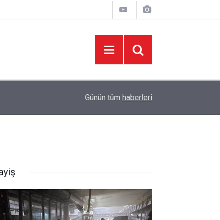
05:37
Başkan Toptaş, mahallelerin yaşam kalitesini artır
Günün tüm
haberleri
ayiş