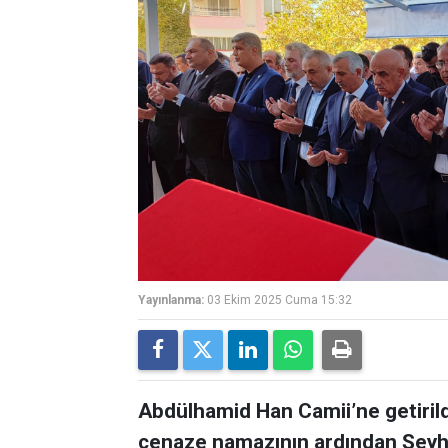
Yayınlanma:
03 Ekim 2025 Cuma 15:32
Abdülhamid Han Camii’ne getiril
cenaze namazının ardından Şeyhad