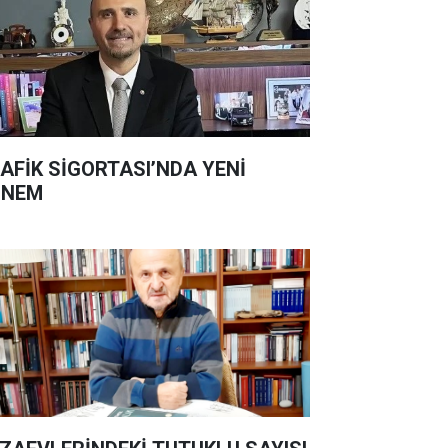
AFİK SİGORTASI’NDA YENİ
ÖNEM