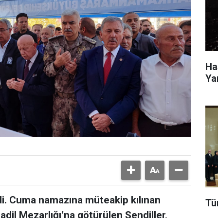
Ha
Ya
di. Cuma namazına müteakip kılınan
Tü
il Mezarlığı’na götürülen Şendiller,