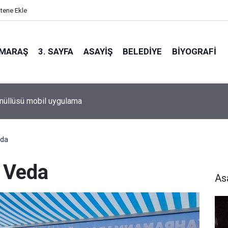
itene Ekle
MARAŞ
3. SAYFA
ASAYIŞ
BELEDIYE
BIYOGRAFI
nüllüsü mobil uygulama
eda
e Veda
As