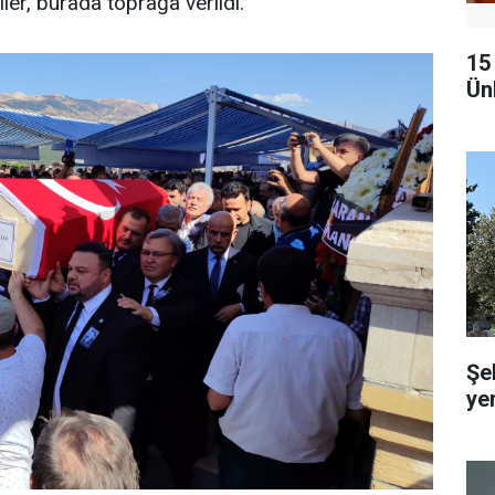
ler, burada toprağa verildi.
15
Ünl
Şe
ye