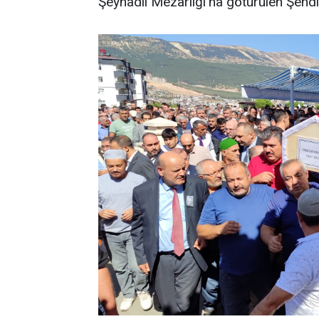
Şeyhadil Mezarlığı’na götürülen Şendil