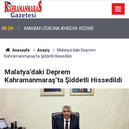
05:29
MAKAM UĞRUNA AYAĞINI KESME
05:11
Bugün Dosta Gidiyorum!
Anasayfa
Asayiş
Malatya’daki Deprem
Kahramanmaraş’ta Şiddetli Hissedildi
Malatya’daki Deprem
Kahramanmaraş’ta Şiddetli Hissedildi