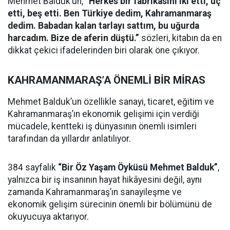
Mehmet Balduk’un,
“Herkes bir fabrikasını iki etti, üç
etti, beş etti. Ben Türkiye dedim, Kahramanmaraş
dedim. Babadan kalan tarlayı sattım, bu uğurda
harcadım. Bize de aferin düştü.”
sözleri, kitabın da en
dikkat çekici ifadelerinden biri olarak öne çıkıyor.
KAHRAMANMARAŞ’A ÖNEMLİ BİR MİRAS
Mehmet Balduk’un özellikle sanayi, ticaret, eğitim ve
Kahramanmaraş’ın ekonomik gelişimi için verdiği
mücadele, kentteki iş dünyasının önemli isimleri
tarafından da yıllardır anlatılıyor.
384 sayfalık
“Bir Öz Yaşam Öyküsü Mehmet Balduk”
,
yalnızca bir iş insanının hayat hikâyesini değil, aynı
zamanda Kahramanmaraş’ın sanayileşme ve
ekonomik gelişim sürecinin önemli bir bölümünü de
okuyucuya aktarıyor.