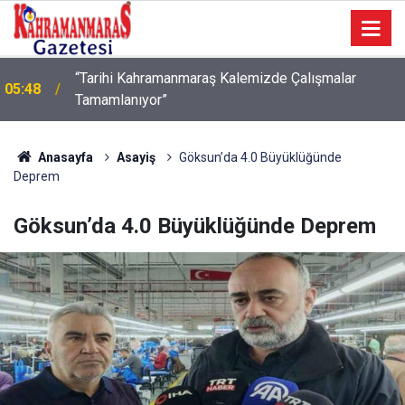
“Tarihi Kahramanmaraş Kalemizde Çalışmalar
05:48
Tamamlanıyor”
05:42
TDV Gönüllüsü mobil uygulama
Anasayfa
Asayiş
Göksun’da 4.0 Büyüklüğünde
Deprem
Göksun’da 4.0 Büyüklüğünde Deprem