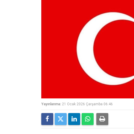
Yayınlanma:
21 Ocak 2026 Çarşamba 06:46