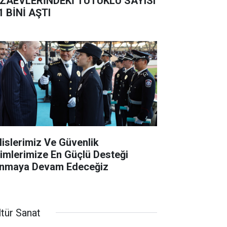
ZAEVLERİNDEKİ TUTUKLU SAYISI
1 BİNİ AŞTI
lislerimiz Ve Güvenlik
rimlerimize En Güçlü Desteği
nmaya Devam Edeceğiz
ltür Sanat