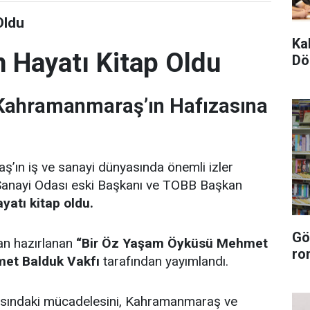
Oldu
Ka
 Hayatı Kitap Oldu
Dö
 Kahramanmaraş’ın Hafızasına
ın iş ve sanayi dünyasında önemli izler
Sanayi Odası eski Başkanı ve TOBB Başkan
atı kitap oldu.
Gö
an hazırlanan
“Bir Öz Yaşam Öyküsü Mehmet
ro
et Balduk Vakfı
tarafından yayımlandı.
asındaki mücadelesini, Kahramanmaraş ve