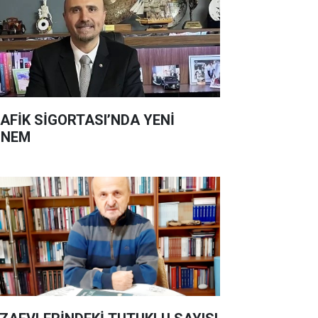
AFİK SİGORTASI’NDA YENİ
ÖNEM