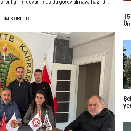
a, birliğinin devamında da görev almaya hazırdır.
15
TİM KURULU
Ünl
Şe
ye