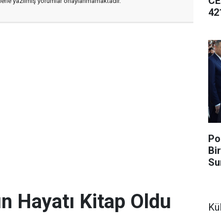
CE
flerle yazılmış yorumlar onaylanmamaktadır.
42
Po
Bi
Su
 Hayatı Kitap Oldu
Kü