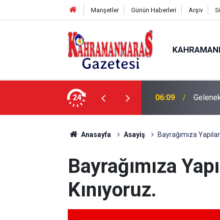
Manşetler
Günün Haberleri
Arşiv
S
KAHRAMAN
24
06:09
Gelenek
Anasayfa
Asayiş
Bayrağımıza Yapılan 
Bayrağımıza Yapıl
Kınıyoruz.