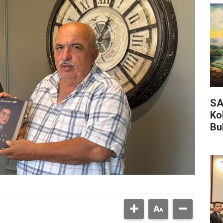
SA
Ko
Bu