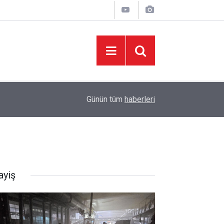
06:05
İklim Dirençli Tarım İçin Güç Birliği
Günün tüm
haberleri
ayiş