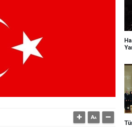
Ha
Ya
Tü