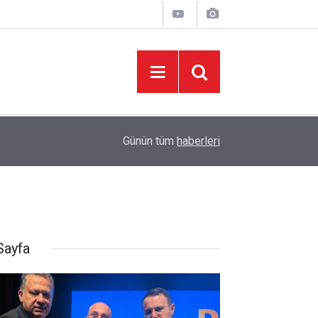
06:05
İklim Dirençli Tarım İçin Güç Birliği
Günün tüm
haberleri
Sayfa