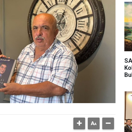
SA
Ko
Bu