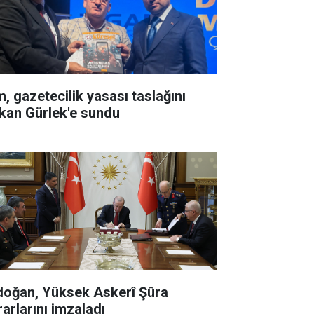
m, gazetecilik yasası taslağını
kan Gürlek'e sundu
doğan, Yüksek Askerî Şûra
rarlarını imzaladı