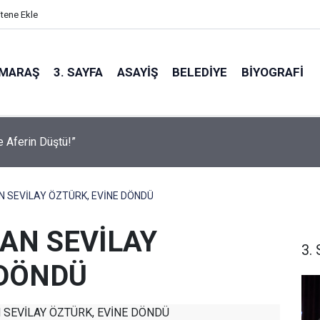
itene Ekle
MARAŞ
3. SAYFA
ASAYIŞ
BELEDIYE
BIYOGRAFI
sel Ağustos Fuarı’nda Eğlence ve Nostalji Bir Aradaydı
N SEVİLAY ÖZTÜRK, EVİNE DÖNDÜ
LAN SEVİLAY
3. 
 DÖNDÜ