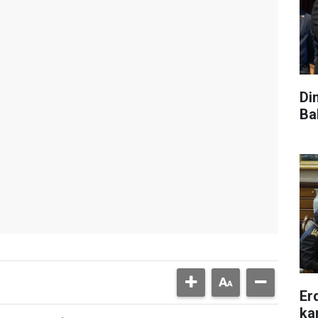
Di
Ba
Er
ka