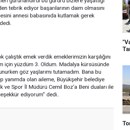
zleri gururlandırdı bu gururu bizlere yaşattığı
den tebrik ediyor başarılarının daim olmasını
lesini annesi babasınıda kutlamak gerek
dedi.
"V
Ta
 çalıştık emek verdik emeklerimizin karşılığını
kem için yüzdüm 3. Oldum. Madalya kürsüsünde
kunurken göz yaşlarımı tutamadım. Bana bu
ep yanımda olan aileme, Büyükşehir belediye
 ve Spor İl Müdürü Cemil Boz’a Beni duaları ile
eşekkür ediyorum” dedi..
To