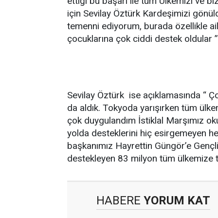
ettiği bu başarı ile tüm Ülkemizi ve bi
için Sevilay Öztürk Kardeşimizi gönül
temenni ediyorum, burada özellikle ai
çocuklarına çok ciddi destek oldular ”
Sevilay Öztürk ise açıklamasında “ Çok
da aldık. Tokyoda yarışırken tüm ül
çok duygulandım İstiklal Marşımız o
yolda desteklerini hiç esirgemeyen h
başkanımız Hayrettin Güngör’e Gençlik
destekleyen 83 milyon tüm ülkemize t
HABERE
YORUM KAT