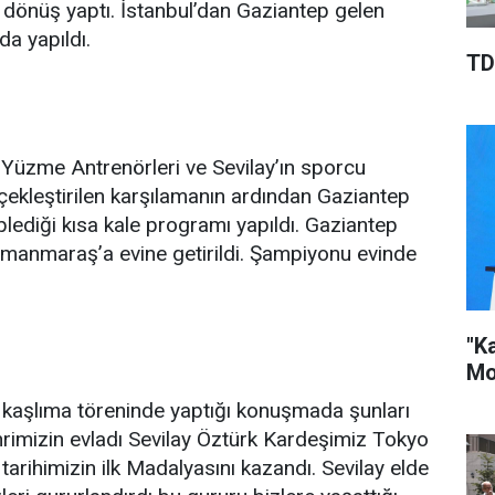
önüş yaptı. İstanbul’dan Gaziantep gelen
a yapıldı.
TD
 Yüzme Antrenörleri ve Sevilay’ın sporcu
erçekleştirilen karşılamanın ardından Gaziantep
plediği kısa kale programı yapıldı. Gaziantep
anmaraş’a evine getirildi. Şampiyonu evinde
"K
Mo
 kaşlıma töreninde yaptığı konuşmada şunları
ehrimizin evladı Sevilay Öztürk Kardeşimiz Tokyo
arihimizin ilk Madalyasını kazandı. Sevilay elde