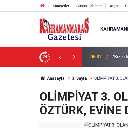
Manşetler
Günün Haberleri
Arşiv
S
KAHRAMAN
24
06:09
Gelenek
Anasayfa
3. Sayfa
OLİMPİYAT 3. OLA
OLİMPİYAT 3. O
ÖZTÜRK, EVİNE