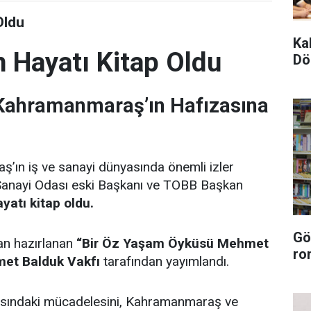
Oldu
Ka
 Hayatı Kitap Oldu
Dö
 Kahramanmaraş’ın Hafızasına
ın iş ve sanayi dünyasında önemli izler
Sanayi Odası eski Başkanı ve TOBB Başkan
atı kitap oldu.
Gö
an hazırlanan
“Bir Öz Yaşam Öyküsü Mehmet
ro
et Balduk Vakfı
tarafından yayımlandı.
asındaki mücadelesini, Kahramanmaraş ve