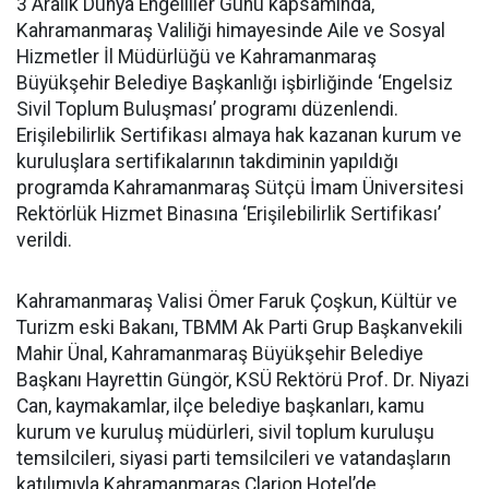
3 Aralık Dünya Engelliler Günü kapsamında,
Kahramanmaraş Valiliği himayesinde Aile ve Sosyal
Hizmetler İl Müdürlüğü ve Kahramanmaraş
Büyükşehir Belediye Başkanlığı işbirliğinde ‘Engelsiz
Sivil Toplum Buluşması’ programı düzenlendi.
Erişilebilirlik Sertifikası almaya hak kazanan kurum ve
kuruluşlara sertifikalarının takdiminin yapıldığı
programda Kahramanmaraş Sütçü İmam Üniversitesi
Rektörlük Hizmet Binasına ‘Erişilebilirlik Sertifikası’
verildi.
Kahramanmaraş Valisi Ömer Faruk Çoşkun, Kültür ve
Turizm eski Bakanı, TBMM Ak Parti Grup Başkanvekili
Mahir Ünal, Kahramanmaraş Büyükşehir Belediye
Başkanı Hayrettin Güngör, KSÜ Rektörü Prof. Dr. Niyazi
Can, kaymakamlar, ilçe belediye başkanları, kamu
kurum ve kuruluş müdürleri, sivil toplum kuruluşu
temsilcileri, siyasi parti temsilcileri ve vatandaşların
katılımıyla Kahramanmaraş Clarion Hotel’de