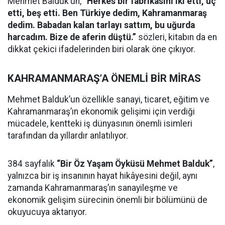
Mehmet Balduk’un,
“Herkes bir fabrikasını iki etti, üç
etti, beş etti. Ben Türkiye dedim, Kahramanmaraş
dedim. Babadan kalan tarlayı sattım, bu uğurda
harcadım. Bize de aferin düştü.”
sözleri, kitabın da en
dikkat çekici ifadelerinden biri olarak öne çıkıyor.
KAHRAMANMARAŞ’A ÖNEMLİ BİR MİRAS
Mehmet Balduk’un özellikle sanayi, ticaret, eğitim ve
Kahramanmaraş’ın ekonomik gelişimi için verdiği
mücadele, kentteki iş dünyasının önemli isimleri
tarafından da yıllardır anlatılıyor.
384 sayfalık
“Bir Öz Yaşam Öyküsü Mehmet Balduk”
,
yalnızca bir iş insanının hayat hikâyesini değil, aynı
zamanda Kahramanmaraş’ın sanayileşme ve
ekonomik gelişim sürecinin önemli bir bölümünü de
okuyucuya aktarıyor.