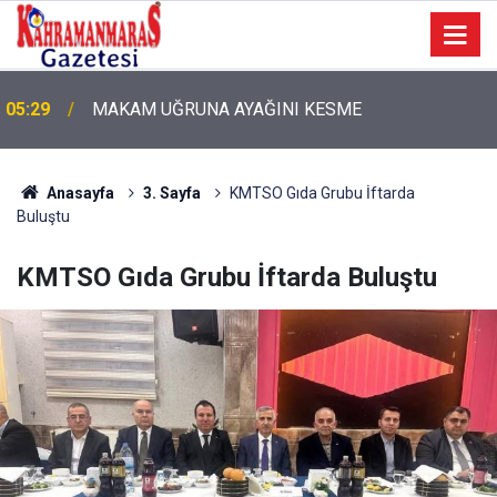
05:29
MAKAM UĞRUNA AYAĞINI KESME
05:11
Bugün Dosta Gidiyorum!
Anasayfa
3. Sayfa
KMTSO Gıda Grubu İftarda
Buluştu
KMTSO Gıda Grubu İftarda Buluştu