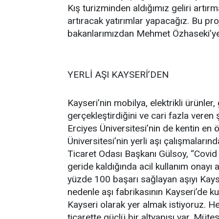
Kış turizminden aldığımız geliri artı
artıracak yatırımlar yapacağız. Bu p
bakanlarımızdan Mehmet Özhaseki’ye 
YERLİ AŞI KAYSERİ’DEN
Kayseri’nin mobilya, elektrikli ürünle
gerçekleştirdiğini ve cari fazla veren ş
Erciyes Üniversitesi’nin de kentin en
Üniversitesi’nin yerli aşı çalışmaları
Ticaret Odası Başkanı Gülsoy, “Covid 
geride kaldığında acil kullanım onayı
yüzde 100 başarı sağlayan aşıyı Kays
nedenle aşı fabrikasının Kayseri’de ku
Kayseri olarak yer almak istiyoruz. 
ticarette güçlü bir altyapısı var. Müte