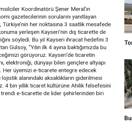
silciler Koordinatörü Şener Meral’in
 gazetecilerinin sorularını yanıtlayan
 Türkiye’nin her noktasına 3 saatlik mesafede
r konuma yerleşen Kayseri’nin dış ticarette de
ını söyledi. Bu yıl Kayseri ihracat hedefini 3
To
atan Gülsoy, “Yılın ilk 4 ayına baktığımızda bu
ceğimizi görüyoruz. Kayseri’de ticaretin
ımı, elektroniği, dünyayı bilen gençlere altyapı
r. Her üyemizi e-ticarete entegre edecek
ojistik alanındaki aksaklıkların giderilmesi
 4 bin yıllık ticaret kültürüne Ahilik felsefesini
rendi e-ticarette de lider şehirlerinden biri
Bu