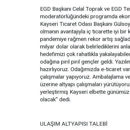
EGD Başkanı Celal Toprak ve EGD Tem
moderatörlüğündeki programda ekonomi
Kayseri Ticaret Odası Başkanı Gülsoy,
olmanın avantajıyla iç ticarette iyi bi
pandemiye rağmen rekor artış sağladığ
milyar dolar olarak belirlediklerini anl
hedefimizi çok rahatlıkla yakalayabile
odağına pırıl pırıl gençler geldi. Yazıl
hazırlıyoruz. Odağımızda e-ticaret va
çalışmalar yapıyoruz. Ambalajlama ve l
üzerine altyapı çalışmaları yürütüyoruz.
yerleştirmiş Kayseri elbette günümüz t
olacak” dedi.
ULAŞIM ALTYAPISI TALEBİ