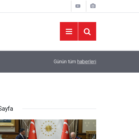
08:06
Sonumuz Yakın mı?
Günün tüm
haberleri
Sayfa