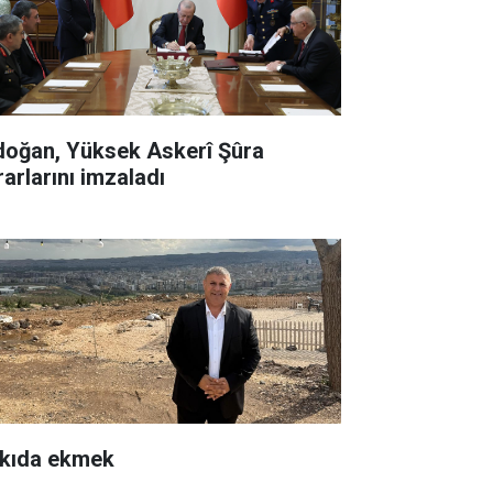
doğan, Yüksek Askerî Şûra
rarlarını imzaladı
kıda ekmek