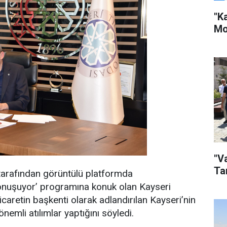
"K
Mo
"V
Ta
tarafından görüntülü platformda
Konuşuyor’ programına konuk olan Kayseri
caretin başkenti olarak adlandırılan Kayseri’nin
mli atılımlar yaptığını söyledi.