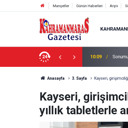
Manşetler
Günün Haberleri
Arşiv
S
KAHRAMAN
nda İlk Etap Başarıyla Tamamlandı
24
10:09
Sonumu
Anasayfa
3. Sayfa
Kayseri, girişimcili
Kayseri, girişimci
yıllık tabletlerle 