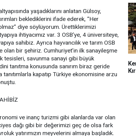
altyapısında yaşadıklarını anlatan Gülsoy,
rımları beklediklerini ifade ederek, “Her
lmaz” diye söylüyorum. Ürettiklerimizi
tyapıya ihtiyacımız var. 3 OSB’ye, 4 üniversiteye,
yapıya sahibiz. Ayrıca hayvancılık ve tarım OSB
 olan bir şehiriz. Cumhuriyet’in ilk sanayileşme
 tesisleri, savunma sanayi gibi büyük
Ke
ndini tanıtma konusunda sanırım biraz geride
Kı
a tanıtımlarla kapatıp Türkiye ekonomisine arzu
onuştu.
AHİBİZ
ronomi ve inanç turizmi gibi alanlarda var olan
iyes dağı gibi bir değerimizi geç de olsa fark
roluk yatırımızın meyvelerini almaya başladık.