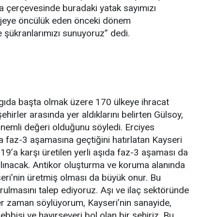
rma çerçevesinde buradaki yatak sayımızı
rojeye öncülük eden önceki dönem
şükranlarımızı sunuyoruz” dedi.
r, gıda başta olmak üzere 170 ülkeye ihracat
ehirler arasında yer aldıklarını belirten Gülsoy,
 önemli değeri olduğunu söyledi. Erciyes
nda faz-3 aşamasına geçtiğini hatırlatan Kayseri
19’a karşı üretilen yerli aşıda faz-3 aşaması da
 alınacak. Antikor oluşturma ve koruma alanında
eri’nin üretmiş olması da büyük onur. Bu
rulmasını talep ediyoruz. Aşı ve ilaç sektöründe
Her zaman söylüyorum, Kayseri’nin sanayide,
şebbisi ve hayırseveri bol olan bir şehiriz. Bu