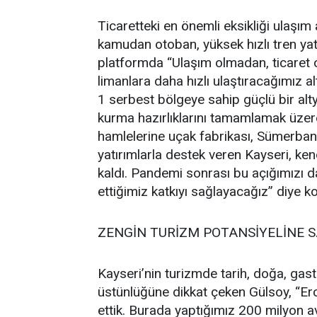
Ticaretteki en önemli eksikliği ulaşım 
kamudan otoban, yüksek hızlı tren yatı
platformda “Ulaşım olmadan, ticaret o
limanlara daha hızlı ulaştıracağımız al
1 serbest bölgeye sahip güçlü bir alt
kurma hazırlıklarını tamamlamak üzere
hamlelerine uçak fabrikası, Sümerbank
yatırımlarla destek veren Kayseri, ke
kaldı. Pandemi sonrası bu açığımızı d
ettiğimiz katkıyı sağlayacağız” diye k
ZENGİN TURİZM POTANSİYELİNE S
Kayseri’nin turizmde tarih, doğa, gast
üstünlüğüne dikkat çeken Gülsoy, “Erc
ettik. Burada yaptığımız 200 milyon av