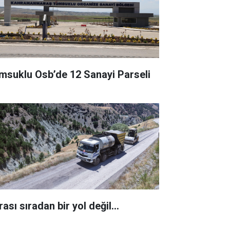
msuklu Osb’de 12 Sanayi Parseli
rası sıradan bir yol değil…