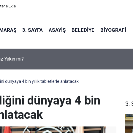
itene Ekle
MARAŞ
3. SAYFA
ASAYIŞ
BELEDIYE
BIYOGRAFI
z Yakın mı?
ğini dünyaya 4 bin yıllık tabletlerle anlatacak
liğini dünyaya 4 bin
3. 
anlatacak