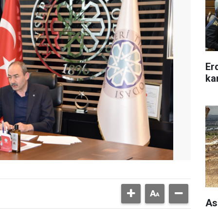
Er
ka
As